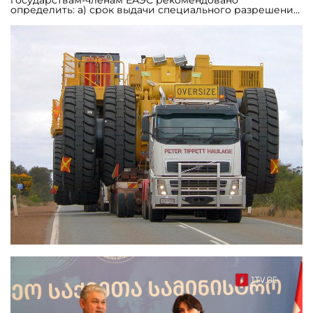
государствам-членам ЕАЭС рекомендовано
определить: а) срок выдачи специального разрешения:
в случае если не требуется согласование маршрута – в
течение 24 часов рабочего времени с момента
регистрации заявления на выдачу специального
разрешения и после наступления всех событий,
необходимых в соответствии с законодательством
государств-членов для получения специального
разрешения; в случае если требуется согласование
маршрута – в течение 10 рабочих дней после
наступления всех событий, необходимых в
соответствии с законодательством государств-членов
для получения специального разрешения; при
чрезвычайной ситуации – в течение 3 часов с момента
регистрации заявления; б) срок действия
специального разрешения – не более 135 календарных
дней; в) срок заблаговременной подачи (до
планируемой даты начала международной
автомобильной перевозки) заявления – не ранее 45
календарных дней до даты начала международной
автомобильной перевозки. «Реализация
рекомендаций позволит упростить процесс
оформления и получения перевозчиками
спецразрешений, снизить издержки при
осуществлении транспортно-логистических и
контрольно-надзорных процедур, а также устранить
ограничение, включенное в реестр препятствий на
внутреннем рынке ЕАЭС», - отметил министр по
энергетике и инфраструктуре ЕЭК Арзыбек Кожошев.