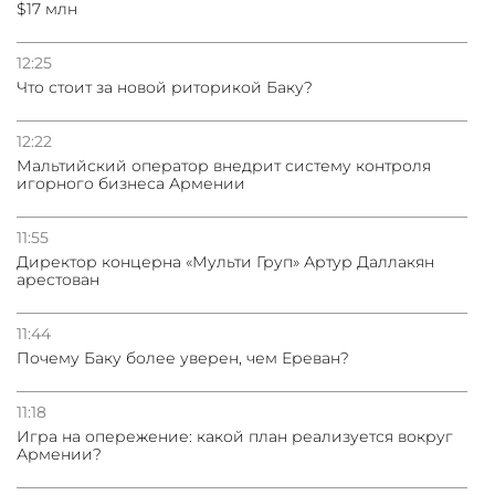
$17 млн
31.07.2026
Трамп готов дать шанс переговорам с Ираном при
12:25
условии прекращения огня
Что стоит за новой риторикой Баку?
12:22
Мальтийский оператор внедрит систему контроля
игорного бизнеса Армении
11:55
Директор концерна «Мульти Груп» Артур Даллакян
арестован
11:44
Почему Баку более уверен, чем Ереван?
11:18
Игра на опережение: какой план реализуется вокруг
Армении?