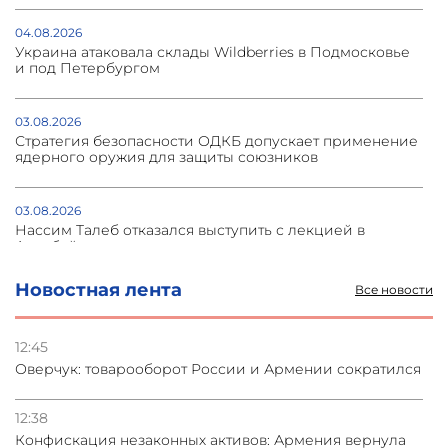
04.08.2026
Украина атаковала склады Wildberries в Подмосковье
и под Петербургом
03.08.2026
Стратегия безопасности ОДКБ допускает применение
ядерного оружия для защиты союзников
03.08.2026
Нассим Талеб отказался выступить с лекцией в
Азербайджане
Новостная лента
Все новости
31.07.2026
Сотрудничество и очереди – детали визита главы
погрануправления СНБ Армении в Тбилиси
12:45
Оверчук: товарооборот России и Армении сократился
31.07.2026
Грузия развивается несмотря на внешние шоки и
12:38
вызовы – минэкономики Грузии
Конфискация незаконных активов: Армения вернула