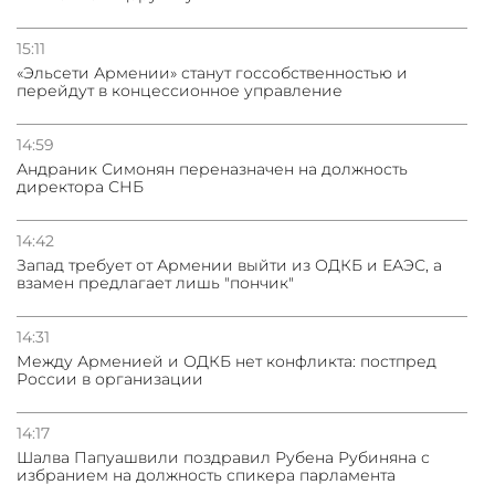
15:11
«Эльсети Армении» станут госсобственностью и
перейдут в концессионное управление
14:59
Андраник Симонян переназначен на должность
директора СНБ
14:42
Запад требует от Армении выйти из ОДКБ и ЕАЭС, а
взамен предлагает лишь "пончик"
14:31
Между Арменией и ОДКБ нет конфликта: постпред
России в организации
14:17
Шалва Папуашвили поздравил Рубена Рубиняна с
избранием на должность спикера парламента