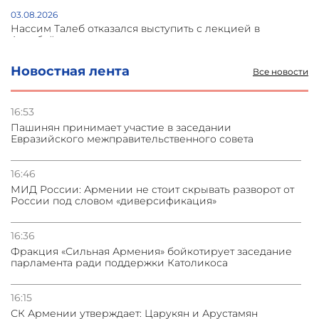
03.08.2026
Нассим Талеб отказался выступить с лекцией в
Азербайджане
Новостная лента
Все новости
31.07.2026
Сотрудничество и очереди – детали визита главы
погрануправления СНБ Армении в Тбилиси
16:53
Пашинян принимает участие в заседании
Евразийского межправительственного совета
31.07.2026
Грузия развивается несмотря на внешние шоки и
вызовы – минэкономики Грузии
16:46
МИД России: Армении не стоит скрывать разворот от
России под словом «диверсификация»
31.07.2026
Трамп готов дать шанс переговорам с Ираном при
условии прекращения огня
16:36
Фракция «Сильная Армения» бойкотирует заседание
парламента ради поддержки Католикоса
16:15
СК Армении утверждает: Царукян и Арустамян