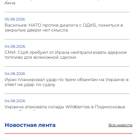
Акна
05.08.2026
Васильев: НАТО против диалога с ОДКБ, ломиться в
закрытые двери нет смысла
04.08.2026
СМИ: США требуют от Ирана нейтрализовать ядерное
топливо для возможной сделки
04.08.2026
Иран планировал удар по трем объектам на Украине в
ответ на удар по судну
04.08.2026
Украина атаковала склады Wildberries в Подмосковье
и под Петербургом
Новостная лента
Все новости
03.08.2026
Стратегия безопасности ОДКБ допускает применение