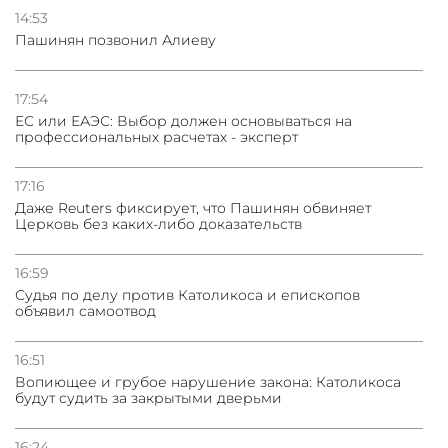
ядерного оружия для защиты союзников
14:53
Пашинян позвонил Алиеву
03.08.2026
Нассим Талеб отказался выступить с лекцией в
Азербайджане
17:54
ЕС или ЕАЭС: Выбор должен основываться на
профессиональных расчетах - эксперт
31.07.2026
Сотрудничество и очереди – детали визита главы
погрануправления СНБ Армении в Тбилиси
17:16
Даже Reuters фиксирует, что Пашинян обвиняет
Церковь без каких-либо доказательств
16:59
Судья по делу против Католикоса и епископов
объявил самоотвод
16:51
Вопиющее и грубое нарушение закона: Католикоса
будут судить за закрытыми дверьми
16:24