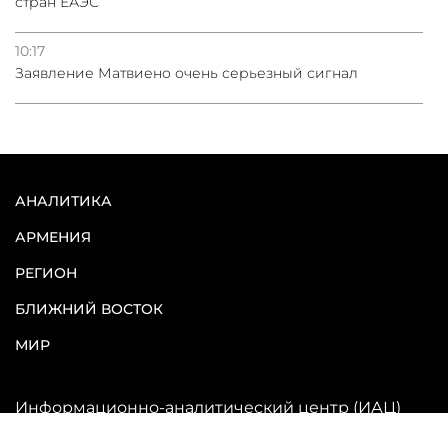
стран ЕАЭС
10:17
Заявление Матвиено очень серьезный сигнал
АНАЛИТИКА
АРМЕНИЯ
РЕГИОН
БЛИЖНИЙ ВОСТОК
МИР
Информационно-аналитический центр (ИАЦ)
VERELQ – изучает и освещает важнейшие
события и тенденции в общественно-