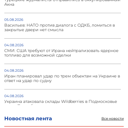
Акна
05.08.2026
Васильев: НАТО против диалога с ОДКБ, ломиться в
закрытые двери нет смысла
04.08.2026
СМИ: США требуют от Ирана нейтрализовать ядерное
топливо для возможной сделки
04.08.2026
Иран планировал удар по трем объектам на Украине в
ответ на удар по судну
04.08.2026
Украина атаковала склады Wildberries в Подмосковье
и под Петербургом
Новостная лента
Все новости
03.08.2026
Стратегия безопасности ОДКБ допускает применение