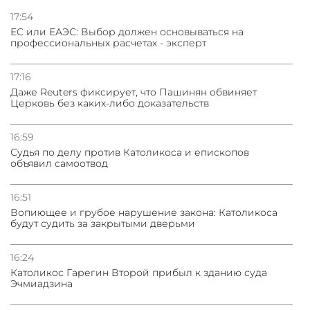
ядерного оружия для защиты союзников
17:54
ЕС или ЕАЭС: Выбор должен основываться на
профессиональных расчетах - эксперт
03.08.2026
Нассим Талеб отказался выступить с лекцией в
Азербайджане
17:16
Даже Reuters фиксирует, что Пашинян обвиняет
Церковь без каких-либо доказательств
31.07.2026
Сотрудничество и очереди – детали визита главы
погрануправления СНБ Армении в Тбилиси
16:59
Судья по делу против Католикоса и епископов
объявил самоотвод
16:51
Вопиющее и грубое нарушение закона: Католикоса
будут судить за закрытыми дверьми
16:24
Католикос Гарегин Второй прибыл к зданию суда
Эчмиадзина