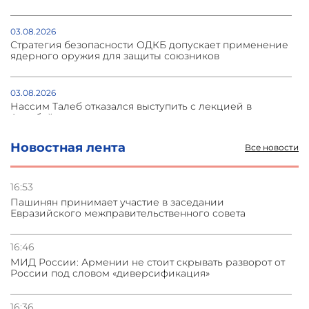
03.08.2026
Стратегия безопасности ОДКБ допускает применение
ядерного оружия для защиты союзников
03.08.2026
Нассим Талеб отказался выступить с лекцией в
Азербайджане
Новостная лента
Все новости
31.07.2026
Сотрудничество и очереди – детали визита главы
погрануправления СНБ Армении в Тбилиси
16:53
Пашинян принимает участие в заседании
Евразийского межправительственного совета
31.07.2026
Грузия развивается несмотря на внешние шоки и
вызовы – минэкономики Грузии
16:46
МИД России: Армении не стоит скрывать разворот от
России под словом «диверсификация»
31.07.2026
Трамп готов дать шанс переговорам с Ираном при
условии прекращения огня
16:36