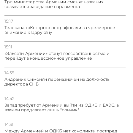
Три министерства Армении сменят названия:
созывается заседание парламента
15:17
Телеканал «Кентрон» оштрафовали за чрезмерное
внимание к Царукяну
15:11
«Эльсети Армении» станут госсобственностью и
перейдут в концессионное управление
14:59
Андраник Симонян переназначен на должность
директора СНБ
14:42
Запад требует от Армении выйти из ОДКБ и ЕАЭС, а
взамен предлагает лишь "пончик"
14:31
Между Арменией и ОДКБ нет конфликта: постпред