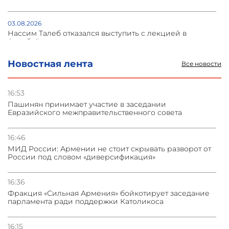
03.08.2026
Нассим Талеб отказался выступить с лекцией в
Азербайджане
Новостная лента
Все новости
31.07.2026
Сотрудничество и очереди – детали визита главы
погрануправления СНБ Армении в Тбилиси
16:53
Пашинян принимает участие в заседании
Евразийского межправительственного совета
31.07.2026
Грузия развивается несмотря на внешние шоки и
вызовы – минэкономики Грузии
16:46
МИД России: Армении не стоит скрывать разворот от
России под словом «диверсификация»
31.07.2026
Трамп готов дать шанс переговорам с Ираном при
условии прекращения огня
16:36
Фракция «Сильная Армения» бойкотирует заседание
парламента ради поддержки Католикоса
16:15