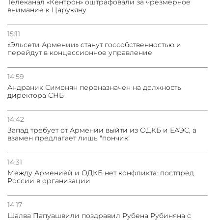
Телеканал «Кентрон» оштрафовали за чрезмерное
внимание к Царукяну
15:11
«Эльсети Армении» станут госсобственностью и
перейдут в концессионное управление
14:59
Андраник Симонян переназначен на должность
директора СНБ
14:42
Запад требует от Армении выйти из ОДКБ и ЕАЭС, а
взамен предлагает лишь "пончик"
14:31
Между Арменией и ОДКБ нет конфликта: постпред
России в организации
14:17
Шалва Папуашвили поздравил Рубена Рубиняна с