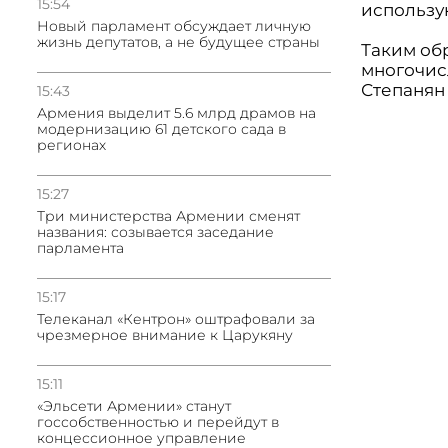
15:54
использу
Новый парламент обсуждает личную
жизнь депутатов, а не будущее страны
Таким обр
многочис
Степанян 
15:43
Армения выделит 5.6 млрд драмов на
модернизацию 61 детского сада в
регионах
15:27
Три министерства Армении сменят
названия: созывается заседание
парламента
15:17
Телеканал «Кентрон» оштрафовали за
чрезмерное внимание к Царукяну
15:11
«Эльсети Армении» станут
госсобственностью и перейдут в
концессионное управление