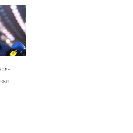
ния»
ржки