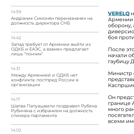
14:59
VERELQ
н
Андраник Симонян переназначен на
Армении 
должность директора СНБ
оборону,
диверсио
боя проти
14:42
Запад требует от Армении выйти из
После эт
ОДКБ и ЕАЭС, а взамен предлагает
лишь "пончик"
начали о
гаубицу Д
14:31
Министр
Между Арменией и ОДКБ нет
представ
конфликта: постпред России в
организации
Каспрши
Он предс
14:17
границе 
Шалва Папуашвили поздравил Рубена
много ра
Рубиняна с избранием на должность
посягате
спикера парламента
всеми им
14:02