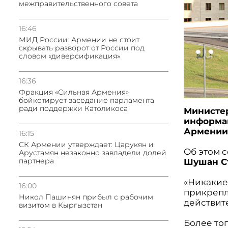
межправительственного совета
16:46
МИД России: Армении не стоит
скрывать разворот от России под
словом «диверсификация»
16:36
Фракция «Сильная Армения»
бойкотирует заседание парламента
ради поддержки Католикоса
Министе
информац
Армении 
16:15
СК Армении утверждает: Царукян и
Об этом 
Арустамян незаконно завладели долей
партнера
Шушан С
«Никакие
16:00
прикрепл
Никол Пашинян прибыл с рабочим
действит
визитом в Кыргызстан
Более тог