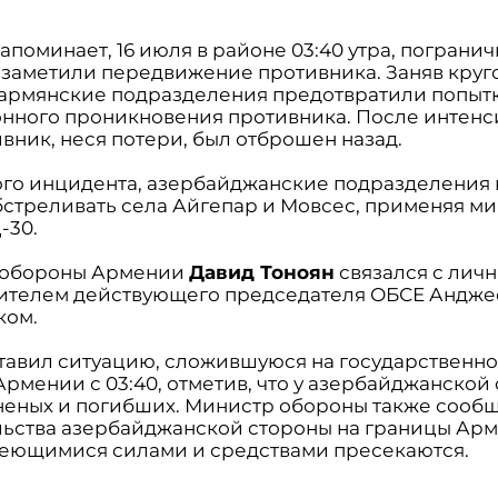
апоминает, 16 июля в районе 03:40 утра, пограни
заметили передвижение противника. Заняв круг
 армянские подразделения предотвратили попыт
нного проникновения противника. После интенс
вник, неся потери, был отброшен назад.
ого инцидента, азербайджанские подразделения в
бстреливать села Айгепар и Мовсес, применяя ми
-30.
 обороны Армении
Давид Тоноян
связался с лич
ителем действующего председателя ОБСЕ Андж
ком.
тавил ситуацию, сложившуюся на государственн
Армении с 03:40, отметив, что у азербайджанской
неных и погибших. Министр обороны также сообщ
льства азербайджанской стороны на границы Ар
еющимися силами и средствами пресекаются.