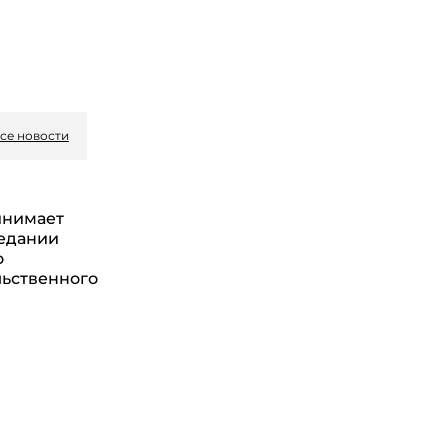
се новости
инимает
седании
о
ьственного