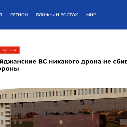
Я
РЕГИОН
БЛИЖНИЙ ВОСТОК
МИР
Русский
йджанские ВС никакого дрона не сбив
ороны