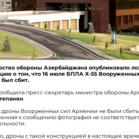
рство обороны Азербайджана опубликовало л
ию о том, что 16 июля БПЛА Х-55 Вооруженных
был сбит.
сообщила пресс-секретарь министра обороны А
тепанян
.
 дроны Вооруженных сил Армении не были сбиты
енная к сообщению фотография не соответствуе
ельности.
о, дроны с такой конструкцией в настоящее врем