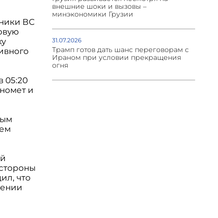
внешние шоки и вызовы –
минэкономики Грузии
чники ВС
овую
ку
31.07.2026
Трамп готов дать шанс переговорам с
ивного
Ираном при условии прекращения
огня
 05:20
номет и
ным
еем
ой
 стороны
ил, что
мении