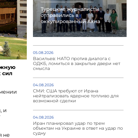
Турецкие журналисты
отправились в
оккупированный Акна
05.08.2026
Васильев: НАТО против диалога с
ОДКБ, ломиться в закрытые двери нет
ожную
смысла
 сил
04.08.2026
СМИ: США требуют от Ирана
рмении
нейтрализовать ядерное топливо для
возможной сделки
, и
т
04.08.2026
Иран планировал удар по трем
объектам на Украине в ответ на удар по
судну
я не