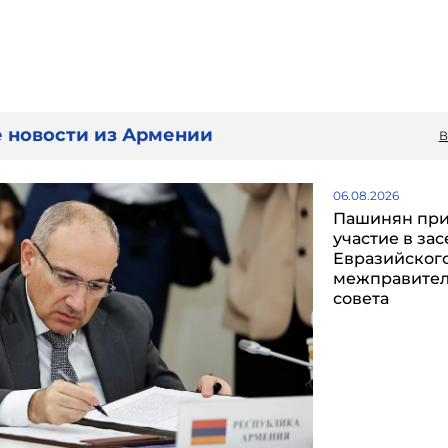
 новости из Армении
В
06.08.2026
Пашинян пр
участие в за
Евразийског
межправител
совета