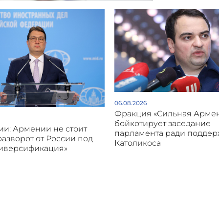
06.08.2026
Фракция «Сильная Арме
бойкотирует заседание
и: Армении не стоит
парламента ради подде
разворот от России под
Католикоса
диверсификация»