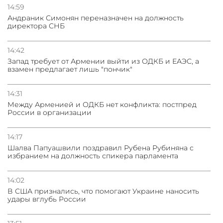
14:59
Андраник Симонян переназначен на должность
директора СНБ
14:42
Запад требует от Армении выйти из ОДКБ и ЕАЭС, а
взамен предлагает лишь "пончик"
14:31
Между Арменией и ОДКБ нет конфликта: постпред
России в организации
14:17
Шалва Папуашвили поздравил Рубена Рубиняна с
избранием на должность спикера парламента
14:02
В США признались, что помогают Украине наносить
удары вглубь России