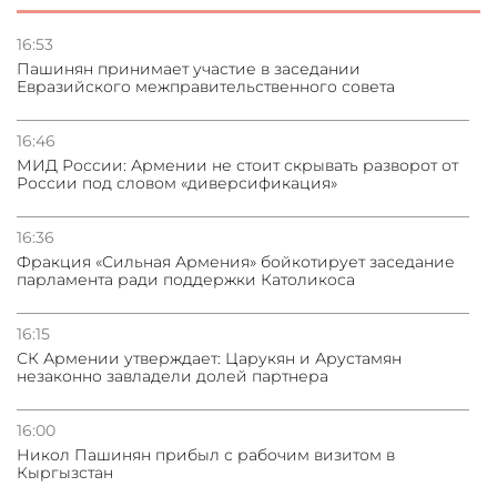
Сотрудничество и очереди – детали визита главы
погрануправления СНБ Армении в Тбилиси
16:53
Пашинян принимает участие в заседании
Евразийского межправительственного совета
31.07.2026
Грузия развивается несмотря на внешние шоки и
вызовы – минэкономики Грузии
16:46
МИД России: Армении не стоит скрывать разворот от
России под словом «диверсификация»
31.07.2026
Трамп готов дать шанс переговорам с Ираном при
условии прекращения огня
16:36
Фракция «Сильная Армения» бойкотирует заседание
парламента ради поддержки Католикоса
16:15
СК Армении утверждает: Царукян и Арустамян
незаконно завладели долей партнера
16:00
Никол Пашинян прибыл с рабочим визитом в
Кыргызстан