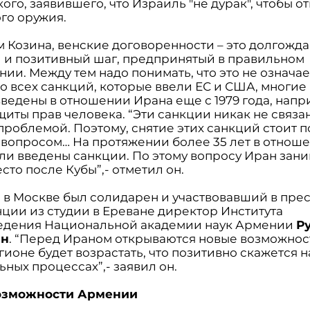
ого, заявившего, что Израиль "не дурак", чтобы о
го оружия.
м Козина, венские договоренности – это долгожд
 и позитивный шаг, предпринятый в правильном
ии. Между тем надо понимать, что это не означае
о всех санкций, которые ввели ЕС и США, многие
ведены в отношении Ирана еще с 1979 года, напр
иты прав человека. “Эти санкции никак не связа
проблемой. Поэтому, снятие этих санкций стоит п
вопросом… На протяжении более 35 лет в отнош
ли введены санкции. По этому вопросу Иран зан
сто после Кубы”,- отметил он.
и в Москве был солидарен и участвовавший в прес
ции из студии в Ереване директор Института
едения Национальной академии наук Армении
Р
ян
. “Перед Ираном открываются новые возможност
гионе будет возрастать, что позитивно скажется н
ных процессах”,- заявил он.
озможности Армении