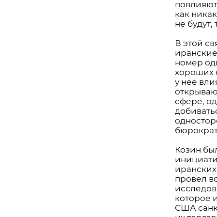
повлияют
как ника
не будут,
В этой с
иранские
номер оди
хороших 
у нее вл
открываю
сфере, о
добиватьс
одностор
бюрократи
Козин был
инициати
иранских 
провел в
исследов
которое 
США санк