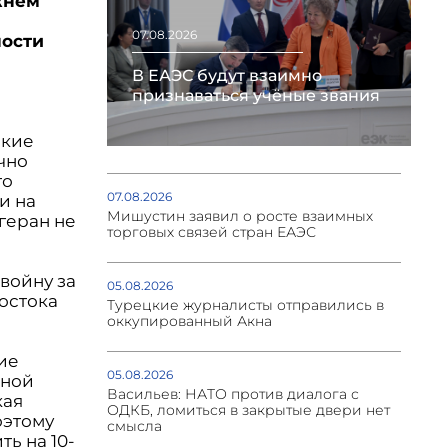
жнем
07.08.2026
ности
В ЕАЭС будут взаимно
признаваться учёные звания
ские
чно
то
07.08.2026
и на
Мишустин заявил о росте взаимных
геран не
торговых связей стран ЕАЭС
войну за
05.08.2026
остока
Турецкие журналисты отправились в
оккупированный Акна
ие
05.08.2026
рной
Васильев: НАТО против диалога с
кая
ОДКБ, ломиться в закрытые двери нет
оэтому
смысла
ь на 10-