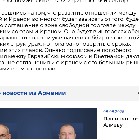
во-экономические связи и финансовый сектор.
 сошлись на том, что развитие отношений между
и Ираном во многом будет зависеть от того, буде
о соглашение о зоне свободной торговле между
ким союзом и Ираном. Оно будет в интересах обе
и армянские власти уже начали лоббирование этой
их структурах, но пока рано говорить о сроках
ии этих планов. Однако подписание подобного
ия между Евразийским союзом и Вьетнамом даю
сание соглашения и с Ираном с его большим рын
ыми возможностями.
 новости из Армении
В
08.08.2026
Пашинян поз
Алиеву