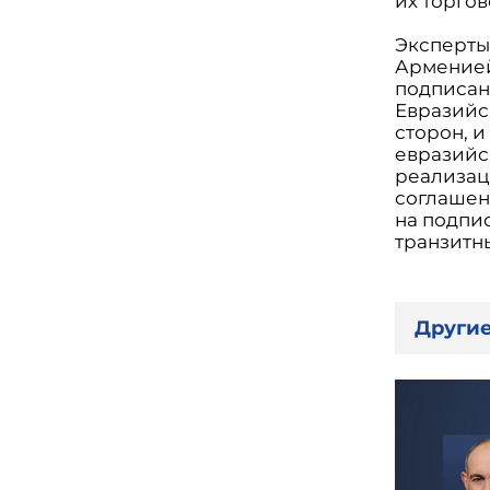
их торго
Эксперты
Арменией 
подписан
Евразийс
сторон, 
евразийск
реализац
соглашен
на подпи
транзитн
Другие