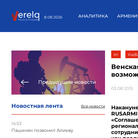
АНАЛИТИКА
АРМЕНИ
8.08.2026
en
Հայե
Венска
возмож
Предыдущие новости
03.08.2015
Новостная лента
Все новости
Накануне
RUSARMIN
«Соглаше
14:53
региона
Пашинян позвонил Алиеву
сотрудни