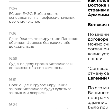
как повл
Востоке 
17:54
странами
ЕС или ЕАЭС: Выбор должен
Армении
основываться на профессиональных
расчетах - эксперт
Венская 
17:16
По мнени
Даже Reuters фиксирует, что Пашинян
договоре
обвиняет Церковь без каких-либо
можно счи
доказательств
соглашен
какие ус
16:59
пошли.
Судья по делу против Католикоса и
епископов объявил самоотвод
“Соглаше
отмену с
Евгений 
16:51
Вопиющее и грубое нарушение
По его м
закона: Католикоса будут судить за
Вашингто
закрытыми дверьми
программ
админист
16:24
было при