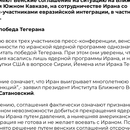
ияют Венские соглашения на ситуацию на Бли
и Южном Кавказе, на сотрудничестве Ирана со
-участниками евразийской интеграции, в част
.
победа Тегерана
ю всех трех участников пресс-конференции, вен
нности по иранской ядерной программе однозна
тать победой Тегерана. При этом они уверены, ч
ия касались лишь ядерной программы Ирана, и н
тупки США в вопросе Сирии, Йемена или Ирака Те
ние означает, что Иран выигрывает многолетнюю 
анкций”,- заявил президент Института Ближнего В
Сатановский
.
нению, соглашения фактически означают признан
ном невозможности добиться прекращения яде
ы Ирана путем давления, а нынешняя американс
рация не готова и не желает воевать с Ираном. П
нято решение путем венских соглашений отсрочит