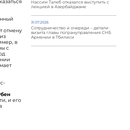
тказаться
Нассим Талеб отказался выступить с
лекцией в Азербайджане
анный
31.07.2026
Сотрудничество и очереди – детали
т отмену
визита главы погрануправления СНБ
 из
Армении в Тбилиси
имер, в
ны с
од
ении
имает
с-
убен
и, и его
а