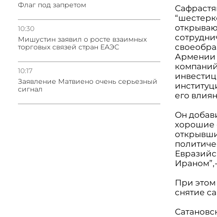
Флаг под запретом
Сафрастя
“шестерк
открываю
10:30
сотруднич
Мишустин заявил о росте взаимных
своеобра
торговых связей стран ЕАЭС
Армении 
компаний
10:17
инвестиц
Заявление Матвиено очень серьезный
институци
сигнал
его влия
Он добав
хорошие 
открывши
политиче
Евразийс
Ираном”,
При этом
снятие с
Сатановск