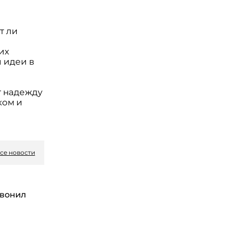
т ли
их
 идеи в
т надежду
ком и
се новости
вонил