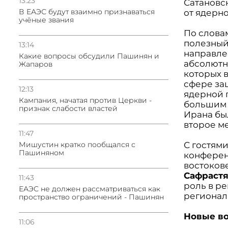
13:23
Сатановск
В ЕАЭС будут взаимно признаваться
от ядерно
учёные звания
По слова
полезный
13:14
направлен
Какие вопросы обсудили Пашинян и
абсолютн
Жапаров
которых в
сфере защ
12:13
ядерной 
Кампания, начатая против Церкви -
большим 
признак слабости властей
Ирана бы
второе ме
11:47
Мишустин кратко пообщался с
С гостям
Пашиняном
конферен
востоков
Сафраст
11:43
роль в ре
ЕАЭС не должен рассматриваться как
региональ
пространство ограничений - Пашинян
Новые в
11:06