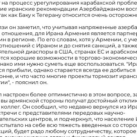
 на процесс урегулирования карабахской пробле
кие иранские рекомендации Азербайджаном вос
 так как Баку к Тегерану относится очень осторожн
вязи он заметил, что учитывая напряженные азерб
 отношения, для Ирана Армения является партн
н в регионе. По его словам, хотя у Армении, с уч
отношений с Ираном и до снятия санкций, а такж
иятельной диаспоры в США, странах ЕС и арабском
тся хорошие возможности в торгово-экономичес
днако ими нужно суметь еще воспользоваться. "Ир
я прибыли, однако старается всегда ее добиться
онне, и что часто многие проекты тормозит иранс
и", - пояснил он.
 настроен более оптимистично в этом вопросе, за
вы армянской стороны получат достойный отклик
коллег. Он сообщил, что недавно вернулся из Ира
стречи с представителями передовых научно-
ательских центров, и подчеркнул, что население 
испытало на себе всю тяжесть введенных со сторо
ций, будет радо любому сотрудничеству, которое