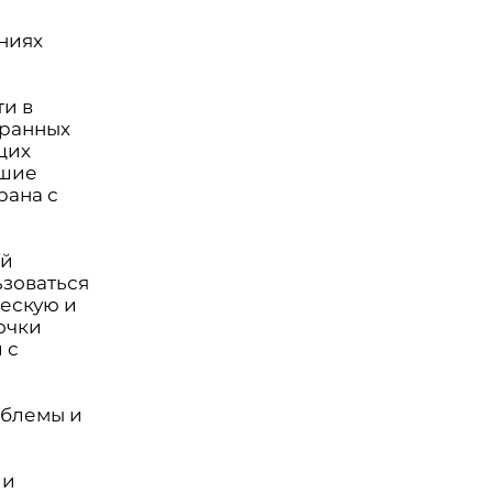
ниях
ти в
транных
щих
ошие
рана с
ей
ьзоваться
ескую и
очки
 с
облемы и
ли