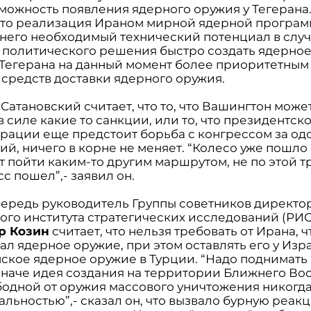
зможность появления ядерного оружия у Тегерана
 что реализация Ираном мирной ядерной програ
у него необходимый технический потенциал в слу
 политического решения быстро создать ядерное
я Тегерана на данный момент более приоритетным
 средств доставки ядерного оружия.
Сатановский считает, что то, что Вашингтон може
в силе какие то санкции, или то, что президентск
рации еще предстоит борьба с конгрессом за о
й, ничего в корне не меняет. “Колесо уже пошло 
т пойти каким-то другим маршрутом, не по этой т
с пошел”,- заявил он.
чередь руководитель Группы советников директо
ого института стратегических исследований (РИ
р Козин
считает, что нельзя требовать от Ирана, 
ал ядерное оружие, при этом оставлять его у Изр
ское ядерное оружие в Турции. “Надо поднимать
 иначе идея создания на территории Ближнего Во
бодной от оружия массового уничтожения никогда
альностью”,- сказал он, что вызвало бурную реак