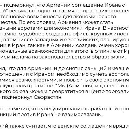
н подчеркнул, что Армении соглашение Ирана с
ой” весьма выгодно, и в армяно-иранских отноше
тся новые возможности для экономического
ества. По его словам, Армения может стать
зными воротами для экономики Ирана. В частнос
намного удобнее создавать офисы крупных инос
, в том числе западных и евразийских, планирую
ии в Иран, так как в Армении созданы очень хор
ональные возможности для этого, в отличие от И
нием ислама на законодательство и образ жизни.
ил, что для Армении, и до снятия санкций имевш
отношения с Ираном, необходимо суметь воспол
мися возможностями, и повысить свою экономич
скую роль в регионе. “Мы (Армения) из дальней т
кого союза можем превратиться в центр торговли
- подчеркнул Сафрастян.
 он заметил, что урегулирование карабахской пр
анкций против Ирана не взаимосвязаны.
ий также считает, что венские соглашения вряд 