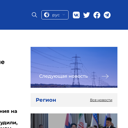
рус
ые
Следующая новость
Регион
Все новости
ния на
удили,