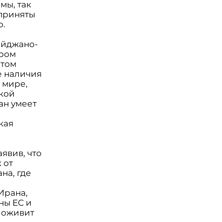
мы, так
приняты
о.
айджано-
ером
етом
е наличия
 мире,
кой
ан умеет
кая
явив, что
 от
на, где
Ирана,
ны ЕС и
 оживит