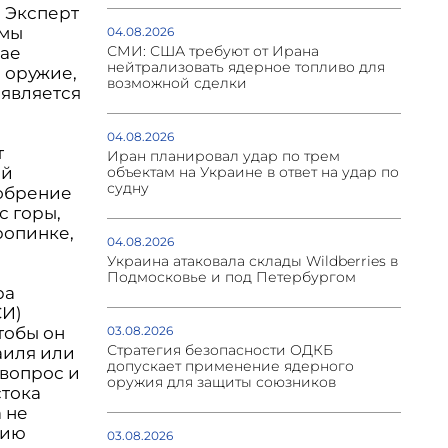
. Эксперт
ммы
04.08.2026
СМИ: США требуют от Ирана
чае
нейтрализовать ядерное топливо для
 оружие,
возможной сделки
 является
04.08.2026
т
Иран планировал удар по трем
ой
объектам на Украине в ответ на удар по
судну
добрение
с горы,
ропинке,
04.08.2026
Украина атаковала склады Wildberries в
Подмосковье и под Петербургом
ра
СИ)
чтобы он
03.08.2026
Стратегия безопасности ОДКБ
аиля или
допускает применение ядерного
 вопрос и
оружия для защиты союзников
стока
 не
цию
03.08.2026