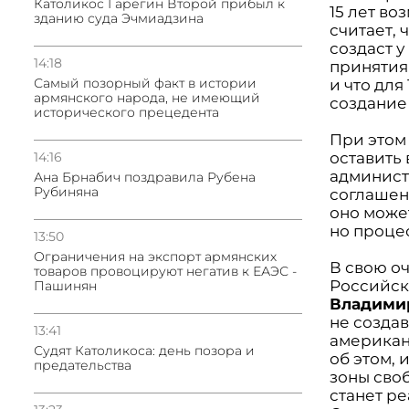
Католикос Гарегин Второй прибыл к
15 лет во
зданию суда Эчмиадзина
считает,
создаст 
14:18
принятия
Самый позорный факт в истории
и что дл
армянского народа, не имеющий
создание
исторического прецедента
При этом 
14:16
оставить 
админист
Ана Брнабич поздравила Рубена
Рубиняна
соглашени
оно може
но процес
13:50
Oграничения на экспорт армянских
В свою о
товаров провоцируют негатив к ЕАЭС -
Российск
Пашинян
Владими
не создав
13:41
американ
Судят Католикоса: день позора и
об этом,
предательства
зоны сво
станет ре