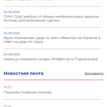
04.08.2026
СМИ: США требуют от Ирана нейтрализовать ядерное
топливо для возможной сделки
04.08.2026
Иран планировал удар по трем объектам на Украине в
ответ на удар по судну
04.08.2026
Украина атаковала склады Wildberries в Подмосковье
и под Петербургом
Новостная лента
Все новости
03.08.2026
Стратегия безопасности ОДКБ допускает применение
ядерного оружия для защиты союзников
14:53
Пашинян позвонил Алиеву
03.08.2026
Нассим Талеб отказался выступить с лекцией в
Азербайджане
17:54