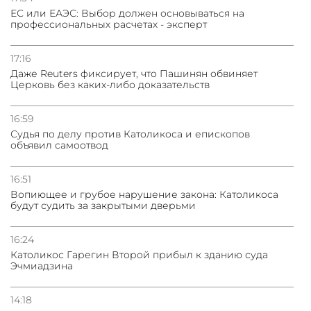
ЕС или ЕАЭС: Выбор должен основываться на
профессиональных расчетах - эксперт
31.07.2026
Сотрудничество и очереди – детали визита главы
погрануправления СНБ Армении в Тбилиси
17:16
Даже Reuters фиксирует, что Пашинян обвиняет
Церковь без каких-либо доказательств
16:59
Судья по делу против Католикоса и епископов
объявил самоотвод
16:51
Вопиющее и грубое нарушение закона: Католикоса
будут судить за закрытыми дверьми
16:24
Католикос Гарегин Второй прибыл к зданию суда
Эчмиадзина
14:18