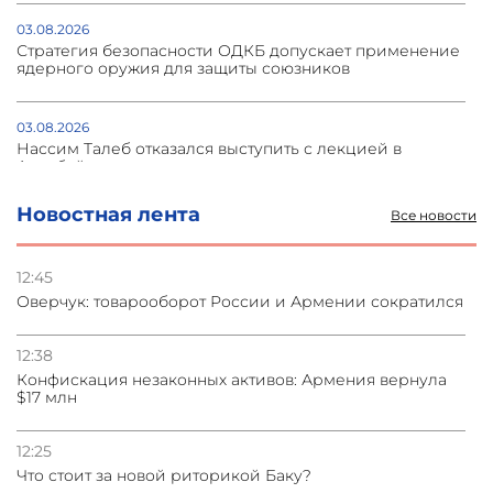
03.08.2026
Стратегия безопасности ОДКБ допускает применение
ядерного оружия для защиты союзников
03.08.2026
Нассим Талеб отказался выступить с лекцией в
Азербайджане
Новостная лента
Все новости
31.07.2026
Сотрудничество и очереди – детали визита главы
погрануправления СНБ Армении в Тбилиси
12:45
Оверчук: товарооборот России и Армении сократился
31.07.2026
Грузия развивается несмотря на внешние шоки и
12:38
вызовы – минэкономики Грузии
Конфискация незаконных активов: Армения вернула
$17 млн
31.07.2026
Трамп готов дать шанс переговорам с Ираном при
12:25
условии прекращения огня
Что стоит за новой риторикой Баку?