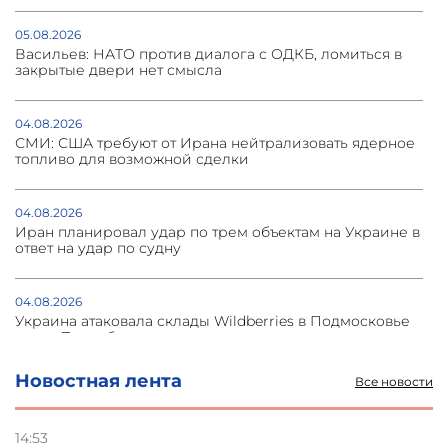
05.08.2026
Васильев: НАТО против диалога с ОДКБ, ломиться в
закрытые двери нет смысла
04.08.2026
СМИ: США требуют от Ирана нейтрализовать ядерное
топливо для возможной сделки
04.08.2026
Иран планировал удар по трем объектам на Украине в
ответ на удар по судну
04.08.2026
Украина атаковала склады Wildberries в Подмосковье
и под Петербургом
Новостная лента
Все новости
03.08.2026
Стратегия безопасности ОДКБ допускает применение
ядерного оружия для защиты союзников
14:53