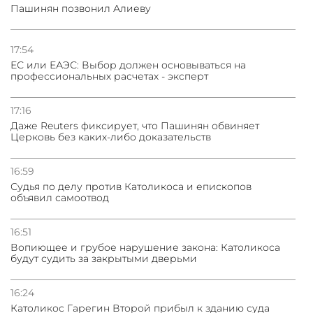
Пашинян позвонил Алиеву
03.08.2026
Нассим Талеб отказался выступить с лекцией в
Азербайджане
17:54
ЕС или ЕАЭС: Выбор должен основываться на
профессиональных расчетах - эксперт
31.07.2026
Сотрудничество и очереди – детали визита главы
погрануправления СНБ Армении в Тбилиси
17:16
Даже Reuters фиксирует, что Пашинян обвиняет
Церковь без каких-либо доказательств
16:59
Судья по делу против Католикоса и епископов
объявил самоотвод
16:51
Вопиющее и грубое нарушение закона: Католикоса
будут судить за закрытыми дверьми
16:24
Католикос Гарегин Второй прибыл к зданию суда