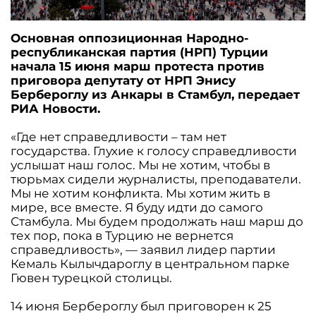
Основная оппозиционная Народно-
республиканская партия (НРП) Турции
начала 15 июня марш протеста против
приговора депутату от НРП Энису
Бербероглу из Анкары в Стамбул, передает
РИА Новости.
«Где нет справедливости – там нет
государства. Глухие к голосу справедливости
услышат наш голос. Мы не хотим, чтобы в
тюрьмах сидели журналисты, преподаватели.
Мы не хотим конфликта. Мы хотим жить в
мире, все вместе. Я буду идти до самого
Стамбула. Мы будем продолжать наш марш до
тех пор, пока в Турцию не вернется
справедливость», — заявил лидер партии
Кемаль Кылычдароглу в центральном парке
Гювен турецкой столицы.
14 июня Бербероглу был приговорен к 25