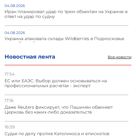
04.08.2026
Иран планировал удар по трем объектам на Украине в
ответ на удар по судну
04.08.2026
Украина атаковала склады Wildberries в Подмосковье
и под Петербургом
Новостная лента
Все новости
03.08.2026
Стратегия безопасности ОДКБ допускает применение
ядерного оружия для защиты союзников
17:54
ЕС или ЕАЭС: Выбор должен основываться на
профессиональных расчетах - эксперт
03.08.2026
Нассим Талеб отказался выступить с лекцией в
Азербайджане
17:16
Даже Reuters фиксирует, что Пашинян обвиняет
Церковь без каких-либо доказательств
31.07.2026
Сотрудничество и очереди – детали визита главы
погрануправления СНБ Армении в Тбилиси
16:59
Судья по делу против Католикоса и епископов