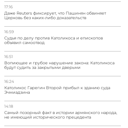
Азербайджане
17:16
Даже Reuters фиксирует, что Пашинян обвиняет
Церковь без каких-либо доказательств
31.07.2026
Сотрудничество и очереди – детали визита главы
погрануправления СНБ Армении в Тбилиси
16:59
Судья по делу против Католикоса и епископов
объявил самоотвод
16:51
Вопиющее и грубое нарушение закона: Католикоса
будут судить за закрытыми дверьми
16:24
Католикос Гарегин Второй прибыл к зданию суда
Эчмиадзина
14:18
Самый позорный факт в истории армянского народа,
не имеющий исторического прецедента