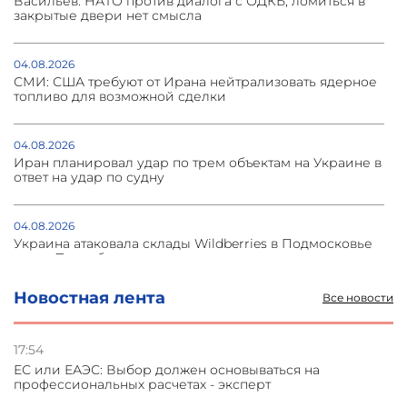
Васильев: НАТО против диалога с ОДКБ, ломиться в
закрытые двери нет смысла
04.08.2026
СМИ: США требуют от Ирана нейтрализовать ядерное
топливо для возможной сделки
04.08.2026
Иран планировал удар по трем объектам на Украине в
ответ на удар по судну
04.08.2026
Украина атаковала склады Wildberries в Подмосковье
и под Петербургом
Новостная лента
Все новости
03.08.2026
Стратегия безопасности ОДКБ допускает применение
ядерного оружия для защиты союзников
17:54
ЕС или ЕАЭС: Выбор должен основываться на
профессиональных расчетах - эксперт
03.08.2026
Нассим Талеб отказался выступить с лекцией в