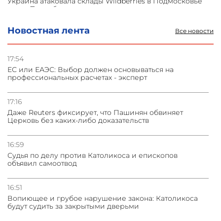
Украина атаковала склады Wildberries в Подмосковье
и под Петербургом
Новостная лента
Все новости
03.08.2026
Стратегия безопасности ОДКБ допускает применение
ядерного оружия для защиты союзников
17:54
ЕС или ЕАЭС: Выбор должен основываться на
профессиональных расчетах - эксперт
03.08.2026
Нассим Талеб отказался выступить с лекцией в
Азербайджане
17:16
Даже Reuters фиксирует, что Пашинян обвиняет
Церковь без каких-либо доказательств
31.07.2026
Сотрудничество и очереди – детали визита главы
погрануправления СНБ Армении в Тбилиси
16:59
Судья по делу против Католикоса и епископов
объявил самоотвод
16:51
Вопиющее и грубое нарушение закона: Католикоса
будут судить за закрытыми дверьми