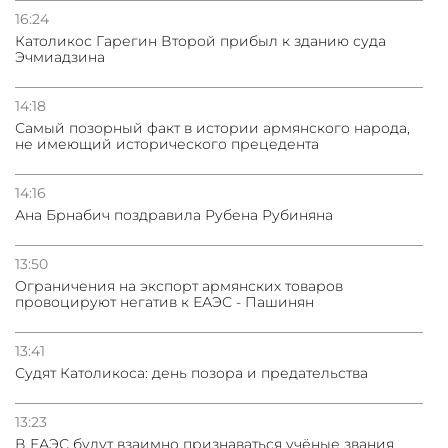
16:24
Католикос Гарегин Второй прибыл к зданию суда
Эчмиадзина
14:18
Самый позорный факт в истории армянского народа,
не имеющий исторического прецедента
14:16
Ана Брнабич поздравила Рубена Рубиняна
13:50
Oграничения на экспорт армянских товаров
провоцируют негатив к ЕАЭС - Пашинян
13:41
Судят Католикоса: день позора и предательства
13:23
В ЕАЭС будут взаимно признаваться учёные звания