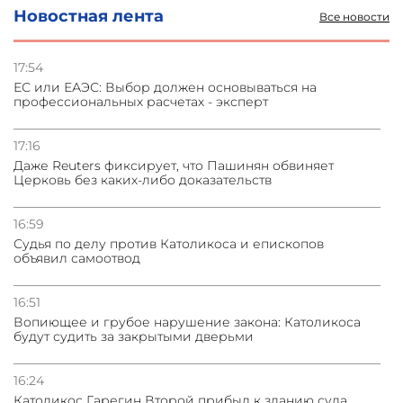
Новостная лента
Все новости
03.08.2026
Стратегия безопасности ОДКБ допускает применение
ядерного оружия для защиты союзников
17:54
ЕС или ЕАЭС: Выбор должен основываться на
профессиональных расчетах - эксперт
03.08.2026
Нассим Талеб отказался выступить с лекцией в
Азербайджане
17:16
Даже Reuters фиксирует, что Пашинян обвиняет
Церковь без каких-либо доказательств
31.07.2026
Сотрудничество и очереди – детали визита главы
погрануправления СНБ Армении в Тбилиси
16:59
Судья по делу против Католикоса и епископов
объявил самоотвод
16:51
Вопиющее и грубое нарушение закона: Католикоса
будут судить за закрытыми дверьми
16:24
Католикос Гарегин Второй прибыл к зданию суда