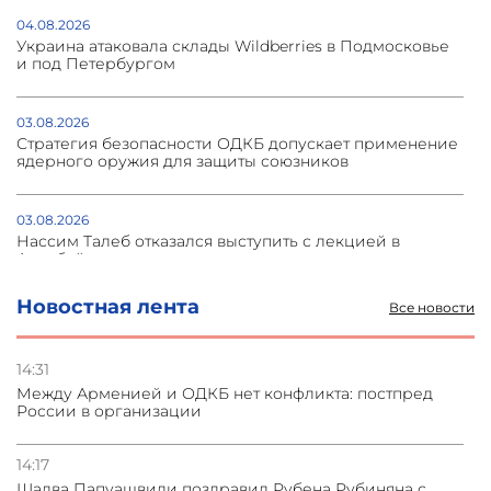
04.08.2026
Украина атаковала склады Wildberries в Подмосковье
и под Петербургом
03.08.2026
Стратегия безопасности ОДКБ допускает применение
ядерного оружия для защиты союзников
03.08.2026
Нассим Талеб отказался выступить с лекцией в
Азербайджане
Новостная лента
Все новости
31.07.2026
Сотрудничество и очереди – детали визита главы
погрануправления СНБ Армении в Тбилиси
14:31
Между Арменией и ОДКБ нет конфликта: постпред
России в организации
31.07.2026
Грузия развивается несмотря на внешние шоки и
вызовы – минэкономики Грузии
14:17
Шалва Папуашвили поздравил Рубена Рубиняна с