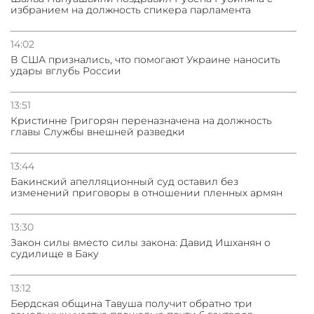
избранием на должность спикера парламента
31.07.2026
Трамп готов дать шанс переговорам с Ираном при
условии прекращения огня
14:02
В США признались, что помогают Украине наносить
удары вглубь России
13:51
Кристинне Григорян переназначена на должность
главы Службы внешней разведки
13:44
Бакинский апелляционный суд оставил без
изменений приговоры в отношении пленных армян
13:30
Закон силы вместо силы закона: Давид Ишханян о
судилище в Баку
13:12
Бeрдская община Тавуша получит обратно три