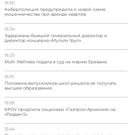
16:50
Киберполиция предупредила о новой схеме
31.07.2026
мошенничества при аренде квартир
Трамп готов дать шанс переговорам с Ираном при
условии прекращения огня
16:34
Задержаны бывший генеральный директор и
директор концерна «Мульти Груп»
16:25
Multi Wellness подала в суд на мэрию Еревана
16:10
Половина выпускников школ решила не получать
высшее образование
15:59
КРОУ продлила лицензию «Газпром Армения» на
«Раздан-5»
15:44