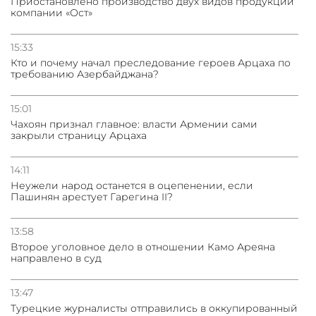
Приостановлено производство двух видов продукции
компании «Ост»
15:33
Кто и почему начал преследование героев Арцаха по
требованию Азербайджана?
15:01
Чахоян признал главное: власти Армении сами
закрыли страницу Арцаха
14:11
Неужели народ останется в оцепенении, если
Пашинян арестует Гарегина II?
13:58
Второе уголовное дело в отношении Камо Ареяна
направлено в суд
13:47
Турецкие журналисты отправились в оккупированный