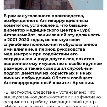
В рамках уголовного производства,
возбужденного Антикоррупционным
комитетом, установлено, что бывший
директор медицинского центра «Сурб
Аствацамайр», занимавший эту должность
в 2001-2020 годах, используя свои
служебные полномочия и обусловленное
ими влияние, в период руководства
медцентром при содействии его
сотрудников и ряда других лиц похитил
вверенное ему имущество в особо крупном
размере, а также совершил служебный
подлог, действуя из корыстных и иных
личных побуждений. Об этом сообщает
Антикоррупционный комитет Армении.
«В частности, следствием установлено, что
вышеуказанное должностное лицо фиктивно
оформило на работу в медицинский центр
аффилированных с ним лиц. Несмотря на то