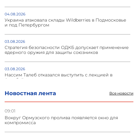
04.08.2026
Украина атаковала склады Wildberries в Подмосковье
и под Петербургом
03.08.2026
Стратегия безопасности ОДКБ допускает применение
ядерного оружия для защиты союзников
03.08.2026
Нассим Талеб отказался выступить с лекцией в
Азербайджане
Новостная лента
Все новости
31.07.2026
Сотрудничество и очереди – детали визита главы
погрануправления СНБ Армении в Тбилиси
09:01
Вокруг Ормузского пролива появляется окно для
компромисса
31.07.2026
Грузия развивается несмотря на внешние шоки и
вызовы – минэкономики Грузии