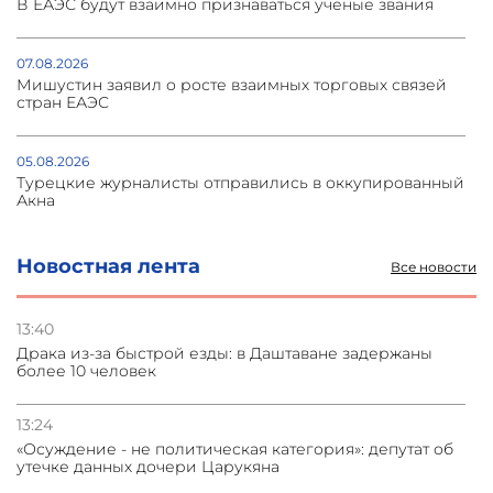
В ЕАЭС будут взаимно признаваться учёные звания
07.08.2026
Мишустин заявил о росте взаимных торговых связей
стран ЕАЭС
05.08.2026
Турецкие журналисты отправились в оккупированный
Акна
05.08.2026
Новостная лента
Все новости
Васильев: НАТО против диалога с ОДКБ, ломиться в
закрытые двери нет смысла
13:40
Драка из-за быстрой езды: в Даштаване задержаны
04.08.2026
более 10 человек
СМИ: США требуют от Ирана нейтрализовать ядерное
топливо для возможной сделки
13:24
«Осуждение - не политическая категория»: депутат об
04.08.2026
утечке данных дочери Царукяна
Иран планировал удар по трем объектам на Украине в