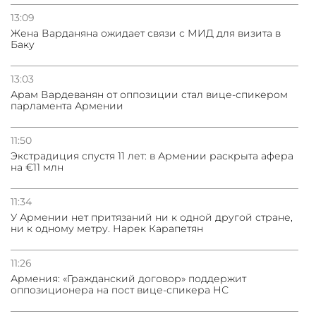
ответ на удар по судну
13:09
Жена Варданяна ожидает связи с МИД для визита в
Баку
13:03
Арам Вардеванян от оппозиции стал вице-спикером
парламента Армении
11:50
Экстрадиция спустя 11 лет: в Армении раскрыта афера
на €11 млн
11:34
У Армении нет притязаний ни к одной другой стране,
ни к одному метру. Нарек Карапетян
11:26
Армения: «Гражданский договор» поддержит
оппозиционера на пост вице-спикера НС