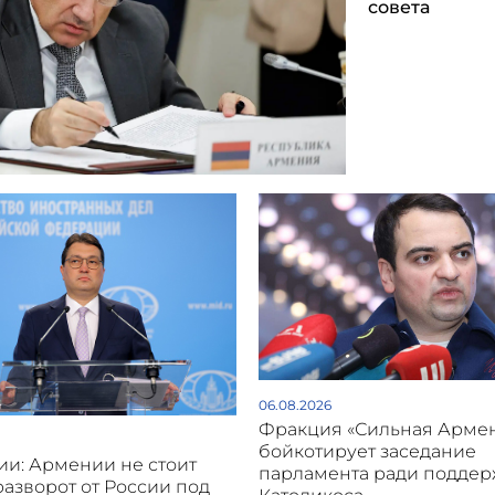
совета
06.08.2026
Фракция «Сильная Арме
бойкотирует заседание
и: Армении не стоит
парламента ради подде
разворот от России под