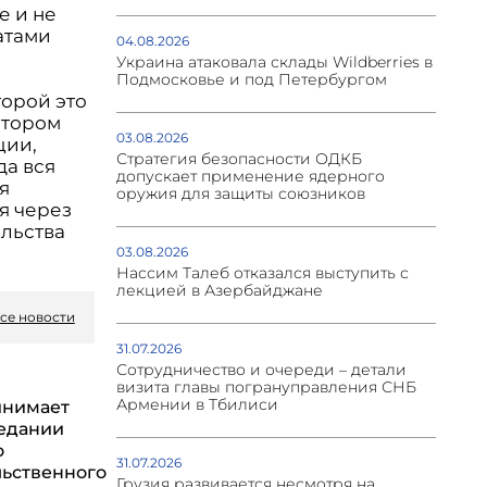
е и не
атами
04.08.2026
Украина атаковала склады Wildberries в
Подмосковье и под Петербургом
торой это
отором
03.08.2026
ции,
Стратегия безопасности ОДКБ
да вся
допускает применение ядерного
я
оружия для защиты союзников
я через
ельства
03.08.2026
Нассим Талеб отказался выступить с
лекцией в Азербайджане
се новости
31.07.2026
Сотрудничество и очереди – детали
визита главы погрануправления СНБ
Армении в Тбилиси
инимает
седании
о
31.07.2026
ьственного
Грузия развивается несмотря на