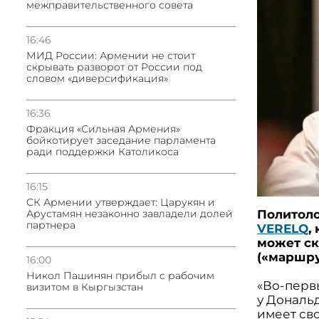
межправительственного совета
16:46
МИД России: Армении не стоит
скрывать разворот от России под
словом «диверсификация»
16:36
Фракция «Сильная Армения»
бойкотирует заседание парламента
ради поддержки Католикоса
16:15
СК Армении утверждает: Царукян и
Арустамян незаконно завладели долей
Политол
партнера
VERELQ
,
может ск
(«маршру
16:00
Никол Пашинян прибыл с рабочим
«Во-перв
визитом в Кыргызстан
у Дональд
имеет св