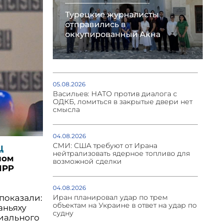
Турецкие журналисты
отправились в
оккупированный Акна
05.08.2026
Васильев: НАТО против диалога с
ОДКБ, ломиться в закрытые двери нет
смысла
04.08.2026
СМИ: США требуют от Ирана
Ц
нейтрализовать ядерное топливо для
ном
возможной сделки
IPP
04.08.2026
Иран планировал удар по трем
показали:
объектам на Украине в ответ на удар по
аньяху
судну
циального