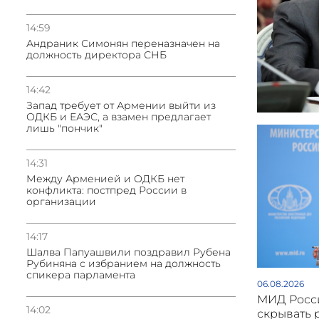
14:59
Андраник Симонян переназначен на
должность директора СНБ
14:42
Запад требует от Армении выйти из
ОДКБ и ЕАЭС, а взамен предлагает
лишь "пончик"
14:31
Между Арменией и ОДКБ нет
конфликта: постпред России в
организации
14:17
Шалва Папуашвили поздравил Рубена
Рубиняна с избранием на должность
спикера парламента
06.08.2026
МИД Росси
14:02
скрывать 