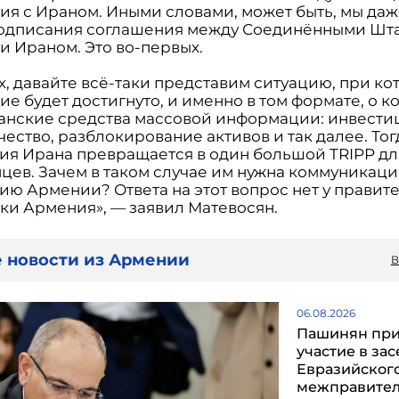
ия с Ираном. Иными словами, может быть, мы даж
одписания соглашения между Соединёнными Шт
и Ираном. Это во-первых.
, давайте всё-таки представим ситуацию, при ко
е будет достигнуто, и именно в том формате, о к
анские средства массовой информации: инвести
ество, разблокирование активов и так далее. Тог
ия Ирана превращается в один большой TRIPP дл
цев. Зачем в таком случае им нужна коммуникаци
ию Армении? Ответа на этот вопрос нет у правит
ки Армения», — заявил Матевосян.
 новости из Армении
В
06.08.2026
Пашинян пр
участие в за
Евразийског
межправител