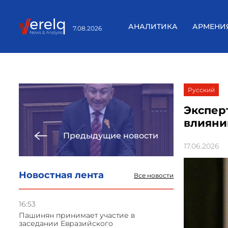
АНАЛИТИКА
АРМЕНИ
7.08.2026
Русский
Экспер
влияни
Предыдущие новости
17.06.2026
Новостная лента
Все новости
16:53
Пашинян принимает участие в
заседании Евразийского