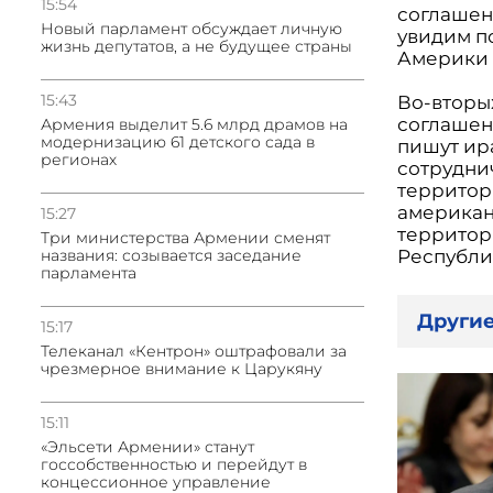
15:54
соглашен
Новый парламент обсуждает личную
увидим п
жизнь депутатов, а не будущее страны
Америки 
15:43
Во-вторых
соглашени
Армения выделит 5.6 млрд драмов на
модернизацию 61 детского сада в
пишут ир
регионах
сотруднич
территор
американ
15:27
территор
Три министерства Армении сменят
названия: созывается заседание
Республи
парламента
Другие
15:17
Телеканал «Кентрон» оштрафовали за
чрезмерное внимание к Царукяну
15:11
«Эльсети Армении» станут
госсобственностью и перейдут в
концессионное управление