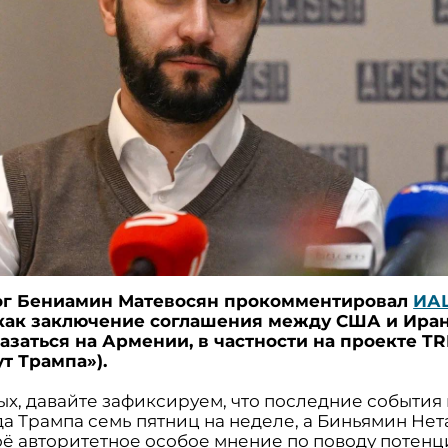
ог Бениамин Матевосян прокомментировал
ИА
 как заключение соглашения между США и Ира
азаться на Армении, в частности на проекте TR
т Трампа»).
ых, давайте зафиксируем, что последние события 
а Трампа семь пятниц на неделе, а Биньямин Нет
оё авторитетное особое мнение по поводу потен