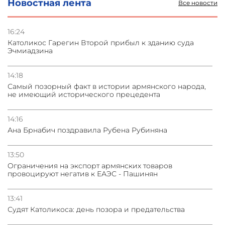
Новостная лента
Все новости
03.08.2026
Стратегия безопасности ОДКБ допускает применение
ядерного оружия для защиты союзников
16:24
Католикос Гарегин Второй прибыл к зданию суда
Эчмиадзина
03.08.2026
Нассим Талеб отказался выступить с лекцией в
Азербайджане
14:18
Самый позорный факт в истории армянского народа,
не имеющий исторического прецедента
31.07.2026
Сотрудничество и очереди – детали визита главы
погрануправления СНБ Армении в Тбилиси
14:16
Ана Брнабич поздравила Рубена Рубиняна
13:50
Oграничения на экспорт армянских товаров
провоцируют негатив к ЕАЭС - Пашинян
13:41
Судят Католикоса: день позора и предательства