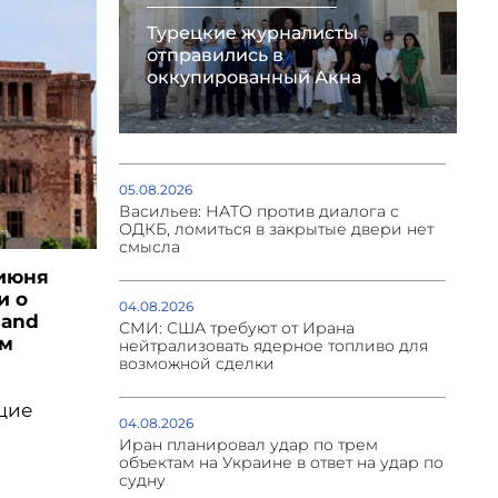
Турецкие журналисты
отправились в
оккупированный Акна
05.08.2026
Васильев: НАТО против диалога с
ОДКБ, ломиться в закрытые двери нет
смысла
 июня
и о
04.08.2026
mand
СМИ: США требуют от Ирана
ом
нейтрализовать ядерное топливо для
возможной сделки
щие
04.08.2026
Иран планировал удар по трем
объектам на Украине в ответ на удар по
судну