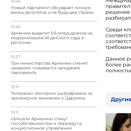
Междунар
15:54
правител
Новый парламент обсуждает личную
решение 
жизнь депутатов, а не будущее страны
разбират
15:43
Среди кл
Армения выделит 5.6 млрд драмов на
соответс
модернизацию 61 детского сада в
соответс
регионах
требовани
15:27
Данное р
Три министерства Армении сменят
более ра
названия: созывается заседание
полность
парламента
15:17
Телеканал «Кентрон» оштрафовали за
чрезмерное внимание к Царукяну
Другие
15:11
«Эльсети Армении» станут
госсобственностью и перейдут в
концессионное управление