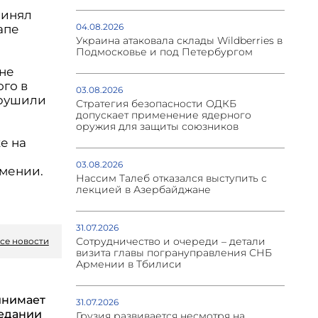
ринял
04.08.2026
апе
Украина атаковала склады Wildberries в
Подмосковье и под Петербургом
 не
ого в
03.08.2026
арушили
Стратегия безопасности ОДКБ
допускает применение ядерного
оружия для защиты союзников
е на
03.08.2026
рмении.
Нассим Талеб отказался выступить с
лекцией в Азербайджане
31.07.2026
Сотрудничество и очереди – детали
се новости
визита главы погрануправления СНБ
Армении в Тбилиси
инимает
31.07.2026
седании
Грузия развивается несмотря на