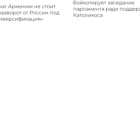
бойкотирует заседание
и: Армении не стоит
парламента ради подде
разворот от России под
Католикоса
диверсификация»