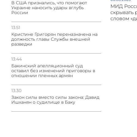
В США признались, что помогают
МИД Росси
Украине наносить удары вглубь
скрывать 
России
словом «
13:51
Кристине Григорян переназначена на
должность главы Службы внешней
разведки
13:44
Бакинский апелляционный суд
оставил без изменений приговоры в
отношении пленных армян
13:30
Закон силы вместо силы закона: Давид
Ишханян о судилище в Баку