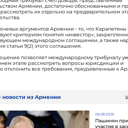
одный трибунал счел доводы, представленные
ьством Армении, достаточно обоснованными и п
рассмотреть их отдельно на предварительном эт
ельства.
ючевых аргументов Армении - то, что Карапетяны
твуют критериям понятия «инвестор», закрепленн
твующем международном соглашении, а также н
я статьи 9(2) этого соглашения.
ешение позволяет международному трибуналу уж
ннем этапе рассмотреть вопросы юрисдикции и
ю отклонить все требования, предъявленные к А
 новости из Армении
В
06.08.2026
Пашинян пр
участие в за