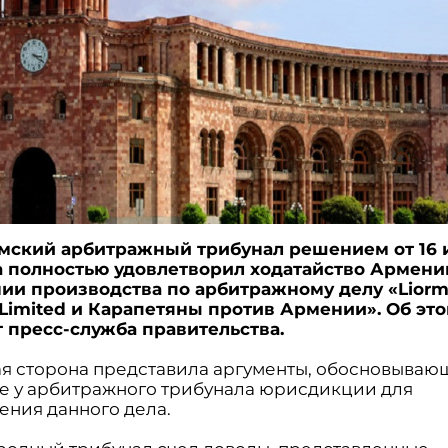
мский арбитражный трибунал решением от 16
а полностью удовлетворил ходатайство Армени
ии производства по арбитражному делу «Lior
 Limited и Карапетяны против Армении». Об эт
 пресс-служба правительства.
я сторона представила аргументы, обосновываю
ие у арбитражного трибунала юрисдикции для
ения данного дела.