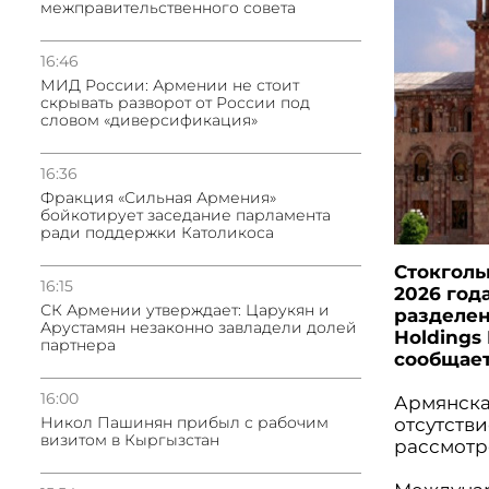
межправительственного совета
16:46
МИД России: Армении не стоит
скрывать разворот от России под
словом «диверсификация»
16:36
Фракция «Сильная Армения»
бойкотирует заседание парламента
ради поддержки Католикоса
Стокголь
16:15
2026 год
СК Армении утверждает: Царукян и
разделен
Арустамян незаконно завладели долей
Holdings
партнера
сообщает
16:00
Армянска
Никол Пашинян прибыл с рабочим
отсутств
визитом в Кыргызстан
рассмотр