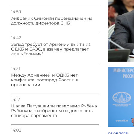
14:59
Андраник Симонян переназначен на
должность директора СНБ
14:42
Запад требует от Армении выйти из
ОДКБ и ЕАЭС, а взамен предлагает
лишь "пончик"
14:31
Между Арменией и ОДКБ нет
конфликта: постпред России в
организации
14:17
Шалва Папуашвили поздравил Рубена
Рубиняна с избранием на должность
спикера парламента
14:02
06.08.2026