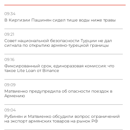
Сотрудничество и очереди – детали визита главы
погрануправления СНБ Армении в Тбилиси
09:34
В Киргизии Пашинян сидел тише воды ниже травы
31.07.2026
Грузия развивается несмотря на внешние шоки и
09:21
вызовы – минэкономики Грузии
Совет национальной безопасности Турции не дал
сигнала по открытию армяно-турецкой границы
31.07.2026
Трамп готов дать шанс переговорам с Ираном при
09:16
условии прекращения огня
Фиксированный срок, единоразовая комиссия: что
такое Lite Loan от Binance
09:09
Матвиенко предупредила об опасности поездок в
Армению
09:04
Рубинян и Матвиенко обсудили вопрос ограничений
на экспорт армянских товаров на рынок РФ