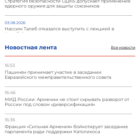
Стратегия безопасности ОДКБ допускает применение
ядерного оружия для защиты союзников
03.08.2026
Нассим Талеб отказался выступить с лекцией в
Азербайджане
Новостная лента
Все новости
31.07.2026
Сотрудничество и очереди – детали визита главы
погрануправления СНБ Армении в Тбилиси
16:53
Пашинян принимает участие в заседании
Евразийского межправительственного совета
31.07.2026
Грузия развивается несмотря на внешние шоки и
вызовы – минэкономики Грузии
16:46
МИД России: Армении не стоит скрывать разворот от
России под словом «диверсификация»
31.07.2026
Трамп готов дать шанс переговорам с Ираном при
условии прекращения огня
16:36
Фракция «Сильная Армения» бойкотирует заседание
парламента ради поддержки Католикоса