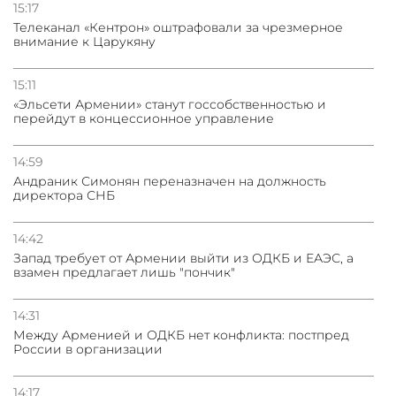
15:17
Телеканал «Кентрон» оштрафовали за чрезмерное
внимание к Царукяну
15:11
«Эльсети Армении» станут госсобственностью и
перейдут в концессионное управление
14:59
Андраник Симонян переназначен на должность
директора СНБ
14:42
Запад требует от Армении выйти из ОДКБ и ЕАЭС, а
взамен предлагает лишь "пончик"
14:31
Между Арменией и ОДКБ нет конфликта: постпред
России в организации
14:17