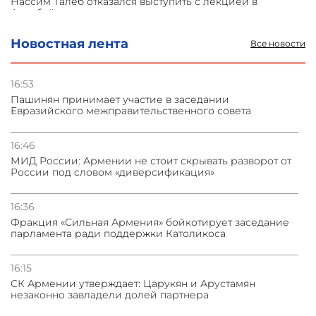
Нассим Талеб отказался выступить с лекцией в
Азербайджане
Новостная лента
Все новости
31.07.2026
Сотрудничество и очереди – детали визита главы
погрануправления СНБ Армении в Тбилиси
16:53
Пашинян принимает участие в заседании
Евразийского межправительственного совета
31.07.2026
Грузия развивается несмотря на внешние шоки и
вызовы – минэкономики Грузии
16:46
МИД России: Армении не стоит скрывать разворот от
России под словом «диверсификация»
31.07.2026
Трамп готов дать шанс переговорам с Ираном при
условии прекращения огня
16:36
Фракция «Сильная Армения» бойкотирует заседание
парламента ради поддержки Католикоса
16:15
СК Армении утверждает: Царукян и Арустамян
незаконно завладели долей партнера