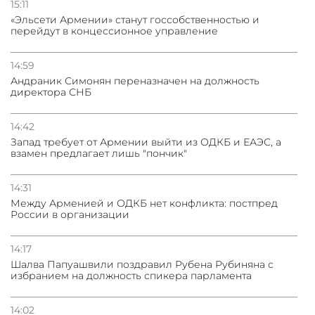
15:11
«Эльсети Армении» станут госсобственностью и
перейдут в концессионное управление
14:59
Андраник Симонян переназначен на должность
директора СНБ
14:42
Запад требует от Армении выйти из ОДКБ и ЕАЭС, а
взамен предлагает лишь "пончик"
14:31
Между Арменией и ОДКБ нет конфликта: постпред
России в организации
14:17
Шалва Папуашвили поздравил Рубена Рубиняна с
избранием на должность спикера парламента
14:02