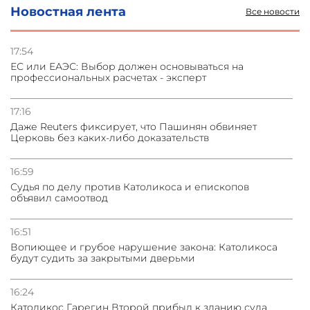
Новостная лента
Все новости
03.08.2026
Стратегия безопасности ОДКБ допускает применение
ядерного оружия для защиты союзников
17:54
ЕС или ЕАЭС: Выбор должен основываться на
профессиональных расчетах - эксперт
03.08.2026
Нассим Талеб отказался выступить с лекцией в
Азербайджане
17:16
Даже Reuters фиксирует, что Пашинян обвиняет
Церковь без каких-либо доказательств
31.07.2026
Сотрудничество и очереди – детали визита главы
погрануправления СНБ Армении в Тбилиси
16:59
Судья по делу против Католикоса и епископов
объявил самоотвод
16:51
Вопиющее и грубое нарушение закона: Католикоса
будут судить за закрытыми дверьми
16:24
Католикос Гарегин Второй прибыл к зданию суда