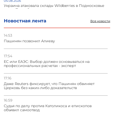
04.08.2026
Украина атаковала склады Wildberries в Подмосковье
и под Петербургом
Новостная лента
Все новости
03.08.2026
Стратегия безопасности ОДКБ допускает применение
ядерного оружия для защиты союзников
14:53
Пашинян позвонил Алиеву
03.08.2026
Нассим Талеб отказался выступить с лекцией в
Азербайджане
17:54
ЕС или ЕАЭС: Выбор должен основываться на
профессиональных расчетах - эксперт
31.07.2026
Сотрудничество и очереди – детали визита главы
погрануправления СНБ Армении в Тбилиси
17:16
Даже Reuters фиксирует, что Пашинян обвиняет
Церковь без каких-либо доказательств
16:59
Судья по делу против Католикоса и епископов
объявил самоотвод