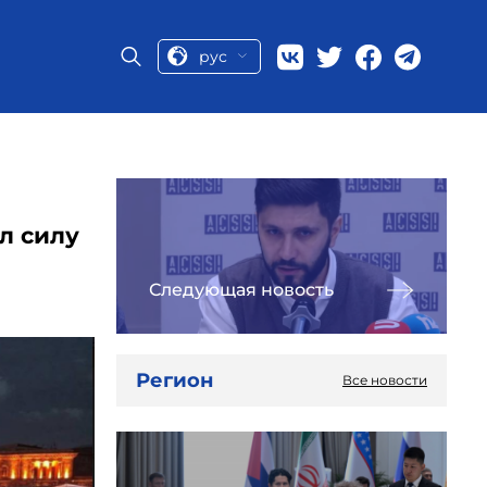
рус
л силу
Следующая новость
Регион
Все новости