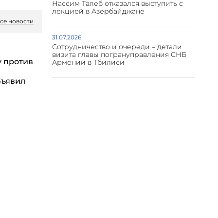
Нассим Талеб отказался выступить с
лекцией в Азербайджане
се новости
31.07.2026
Сотрудничество и очереди – детали
визита главы погрануправления СНБ
у против
Армении в Тбилиси
бъявил