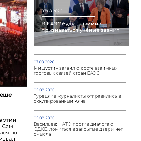
07.08.2026
В ЕАЭС будут взаимно
признаваться учёные звания
07.08.2026
Мишустин заявил о росте взаимных
торговых связей стран ЕАЭС
05.08.2026
 еще
Турецкие журналисты отправились в
и
оккупированный Акна
05.08.2026
партии
Васильев: НАТО против диалога с
. Сам
ОДКБ, ломиться в закрытые двери нет
мся по
смысла
ризвал