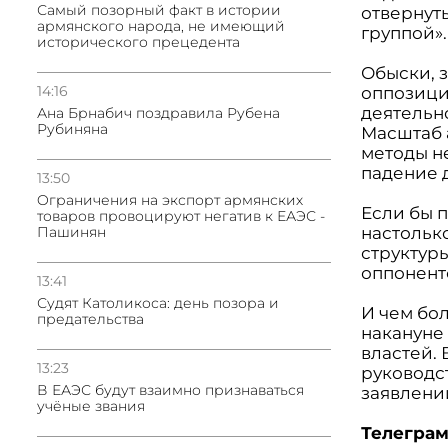
Самый позорный факт в истории
отвернут
армянского народа, не имеющий
группой».
исторического прецедента
Обыски, 
14:16
оппозици
деятельн
Ана Брнабич поздравила Рубена
Рубиняна
Масштаб 
методы н
падение 
13:50
Oграничения на экспорт армянских
Если бы 
товаров провоцируют негатив к ЕАЭС -
настольк
Пашинян
структур
оппонент
13:41
Судят Католикоса: день позора и
И чем бо
предательства
накануне
властей.
13:23
руководс
В ЕАЭС будут взаимно признаваться
заявлени
учёные звания
Телеграм