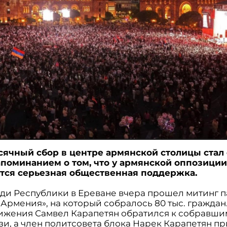
ячный сбор в центре армянской столицы стал
поминанием о том, что у армянской оппозици
тся серьезная общественная поддержка.
ди Республики в Ереване вчера прошел митинг 
Армения», на который собралось 80 тыс. граждан
ижения Самвел Карапетян обратился к собравши
зи, а член политсовета блока Нарек Карапетян п