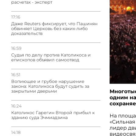
расчетах - эксперт
17:16
Даже Reuters фиксирует, что Пашинян
обвиняет Церковь без каких-либо
доказательств
16:59
Судья по делу против Католикоса и
епископов объявил самоотвод
16:51
Вопиющее и грубое нарушение
закона: Католикоса будут судить за
Многотыс
закрытыми дверьми
одним на
сохраняе
16:24
Католикос Гарегин Второй прибыл к
На площа
зданию суда Эчмиадзина
«Сильная 
лидер дв
14:18
видеосвя