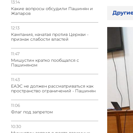
13:14
Какие вопросы обсудили Пашинян и
Другие
Жапаров
12:13
Кампания, начатая против Церкви -
признак слабости властей
11:47
Мишустин кратко пообщался с
Пашиняном
11:43
ЕАЭС не должен рассматриваться как
пространство ограничений - Пашинян
11:06
Флаг под запретом
10:30