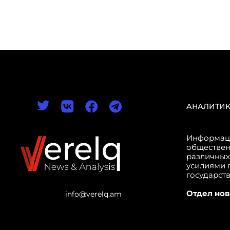
АНАЛИТИ
Информаци
обществен
различных
усилиями 
государст
Отдел нов
info@verelq.am