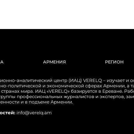
КА
АРМЕНИЯ
РЕГИОН
онно-аналитический центр (ИАЦ) VERELQ – изучает и о
но-политической и экономической сферах Армении, а т
 странах мира. ИАЦ «VERELQ» базируется в Ереване. Ра
группы профессиональных журналистов и экспертов, за
венности и в подъеме Армении.
остей:
info@verelq.am