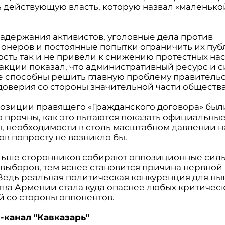
ь действующую власть, которую назвал «маленько
задержания активистов, уголовные дела против
онеров и постоянные попытки ограничить их пу
ость так и не привели к снижению протестных на
акции показал, что административный ресурс и 
е способны решить главную проблему правитель
доверия со стороны значительной части общества
позиции правящего «Гражданского договора» был
о прочны, как это пытаются показать официальны
ы, необходимости в столь масштабном давлении н
ов попросту не возникло бы.
льше сторонников собирают оппозиционные сил
 выборов, тем яснее становится причина нервной
 Ведь реальная политическая конкуренция для н
тва Армении стала куда опаснее любых критичес
й со стороны оппонентов.
-канал "Кавказарь"