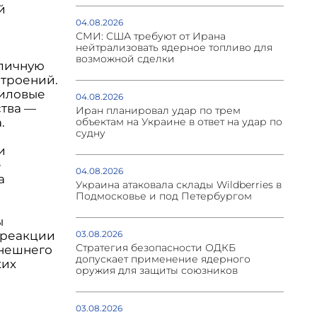
й
04.08.2026
СМИ: США требуют от Ирана
нейтрализовать ядерное топливо для
возможной сделки
бличную
строений.
силовые
04.08.2026
ства —
Иран планировал удар по трем
.
объектам на Украине в ответ на удар по
судну
и
е
04.08.2026
а
Украина атаковала склады Wildberries в
Подмосковье и под Петербургом
ы
 реакции
03.08.2026
Стратегия безопасности ОДКБ
ынешнего
допускает применение ядерного
ких
оружия для защиты союзников
03.08.2026