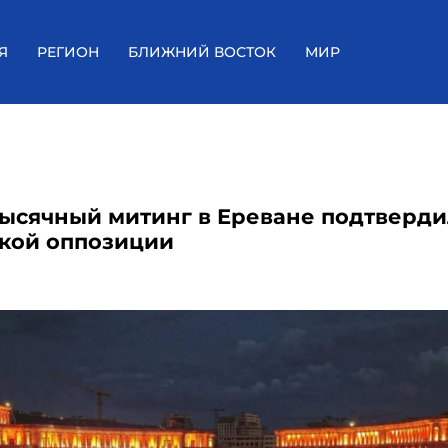
Я
РЕГИОН
БЛИЖНИЙ ВОСТОК
МИР
ысячный митинг в Ереване подтверди
кой оппозиции