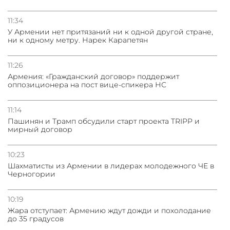
11:34
У Армении нет притязаний ни к одной другой стране,
ни к одному метру. Нарек Карапетян
11:26
Армения: «Гражданский договор» поддержит
оппозиционера на пост вице-спикера НС
11:14
Пашинян и Трамп обсудили старт проекта TRIPP и
мирный договор
10:23
Шахматисты из Армении в лидерах молодежного ЧЕ в
Черногории
10:19
Жара отступает: Армению ждут дожди и похолодание
до 35 градусов