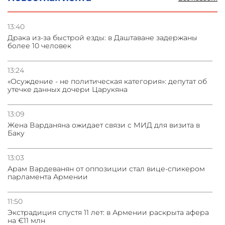
Васильев: НАТО против диалога с ОДКБ, ломиться в
закрытые двери нет смысла
13:40
Драка из-за быстрой езды: в Даштаване задержаны
04.08.2026
более 10 человек
СМИ: США требуют от Ирана нейтрализовать ядерное
топливо для возможной сделки
13:24
«Осуждение - не политическая категория»: депутат об
04.08.2026
утечке данных дочери Царукяна
Иран планировал удар по трем объектам на Украине в
ответ на удар по судну
13:09
Жена Варданяна ожидает связи с МИД для визита в
Баку
13:03
Арам Вардеванян от оппозиции стал вице-спикером
парламента Армении
11:50
Экстрадиция спустя 11 лет: в Армении раскрыта афера
на €11 млн