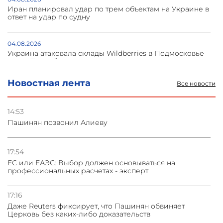
Иран планировал удар по трем объектам на Украине в
ответ на удар по судну
04.08.2026
Украина атаковала склады Wildberries в Подмосковье
и под Петербургом
Новостная лента
Все новости
03.08.2026
Стратегия безопасности ОДКБ допускает применение
ядерного оружия для защиты союзников
14:53
Пашинян позвонил Алиеву
03.08.2026
Нассим Талеб отказался выступить с лекцией в
Азербайджане
17:54
ЕС или ЕАЭС: Выбор должен основываться на
профессиональных расчетах - эксперт
31.07.2026
Сотрудничество и очереди – детали визита главы
погрануправления СНБ Армении в Тбилиси
17:16
Даже Reuters фиксирует, что Пашинян обвиняет
Церковь без каких-либо доказательств