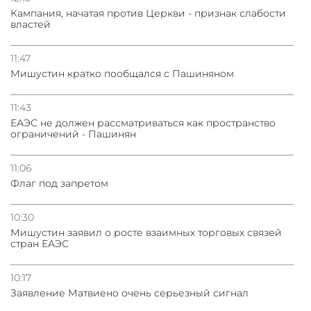
Кампания, начатая против Церкви - признак слабости
властей
31.07.2026
Сотрудничество и очереди – детали визита главы
погрануправления СНБ Армении в Тбилиси
11:47
Мишустин кратко пообщался с Пашиняном
31.07.2026
Грузия развивается несмотря на внешние шоки и
11:43
вызовы – минэкономики Грузии
ЕАЭС не должен рассматриваться как пространство
ограничений - Пашинян
11:06
Флаг под запретом
10:30
Мишустин заявил о росте взаимных торговых связей
стран ЕАЭС
10:17
Заявление Матвиено очень серьезный сигнал