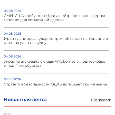
04.08.2026
СМИ: США требуют от Ирана нейтрализовать ядерное
топливо для возможной сделки
04.08.2026
Иран планировал удар по трем объектам на Украине в
ответ на удар по судну
04.08.2026
Украина атаковала склады Wildberries в Подмосковье
и под Петербургом
03.08.2026
Стратегия безопасности ОДКБ допускает применение
ядерного оружия для защиты союзников
Новостная лента
Все новости
03.08.2026
Нассим Талеб отказался выступить с лекцией в
Азербайджане
12:13