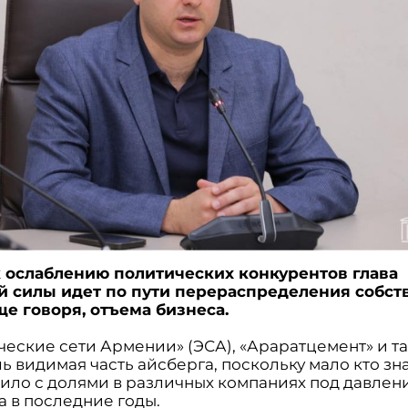
к ослаблению политических конкурентов глава
 силы идет по пути перераспределения собст
ще говоря, отъема бизнеса.
еские сети Армении» (ЭСА), «Араратцемент» и та
ь видимая часть айсберга, поскольку мало кто зна
ило с долями в различных компаниях под давлен
а в последние годы.