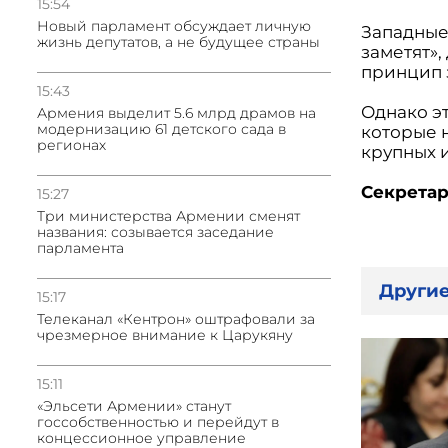
15:54
Новый парламент обсуждает личную
Западные
жизнь депутатов, а не будущее страны
заметят»,
принцип 
15:43
Однако э
Армения выделит 5.6 млрд драмов на
модернизацию 61 детского сада в
которые н
регионах
крупных 
Секретар
15:27
Три министерства Армении сменят
названия: созывается заседание
парламента
Другие
15:17
Телеканал «Кентрон» оштрафовали за
чрезмерное внимание к Царукяну
15:11
«Эльсети Армении» станут
госсобственностью и перейдут в
концессионное управление