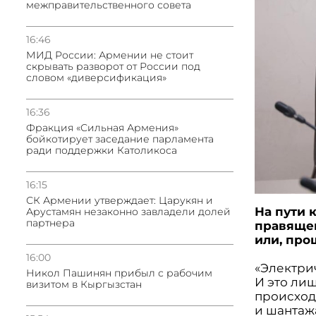
межправительственного совета
16:46
МИД России: Армении не стоит
скрывать разворот от России под
словом «диверсификация»
16:36
Фракция «Сильная Армения»
бойкотирует заседание парламента
ради поддержки Католикоса
16:15
СК Армении утверждает: Царукян и
На пути 
Арустамян незаконно завладели долей
партнера
правящей
или, про
16:00
«Электрич
Никол Пашинян прибыл с рабочим
И это лиш
визитом в Кыргызстан
происход
и шантаж