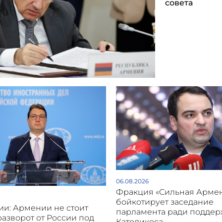
совета
06.08.2026
Фракция «Сильная Арме
бойкотирует заседание
и: Армении не стоит
парламента ради подде
разворот от России под
Католикоса