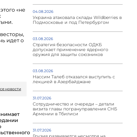
этого «не
04.08.2026
х
Украина атаковала склады Wildberries в
тыни.
Подмосковье и под Петербургом
нвесторы,
03.08.2026
чь идет о
Стратегия безопасности ОДКБ
допускает применение ядерного
оружия для защиты союзников
03.08.2026
Нассим Талеб отказался выступить с
лекцией в Азербайджане
се новости
31.07.2026
Сотрудничество и очереди – детали
визита главы погрануправления СНБ
Армении в Тбилиси
инимает
седании
о
31.07.2026
ьственного
Грузия развивается несмотря на