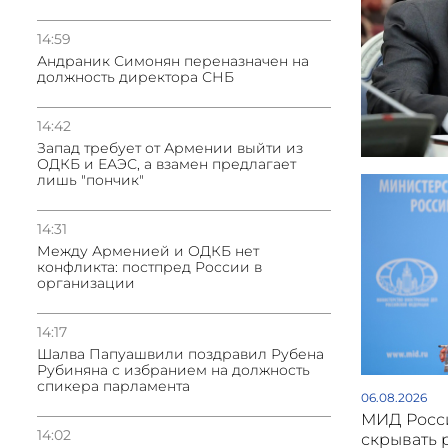
14:59
Андраник Симонян переназначен на
должность директора СНБ
14:42
Запад требует от Армении выйти из
ОДКБ и ЕАЭС, а взамен предлагает
лишь "пончик"
14:31
Между Арменией и ОДКБ нет
конфликта: постпред России в
организации
14:17
Шалва Папуашвили поздравил Рубена
Рубиняна с избранием на должность
спикера парламента
06.08.2026
МИД Росси
14:02
скрывать 