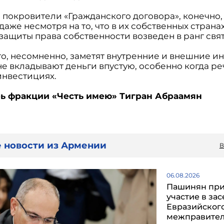
 покровители «Гражданского договора», конечно, 
 даже несмотря на то, что в их собственных страна
защиты права собственности возведен в ранг свя
то, несомненно, заметят внутренние и внешние и
е вкладывают деньги впустую, особенно когда ре
инвестициях.
ь фракции «Честь имею» Тигран Абраамян
 новости из Армении
В
06.08.2026
Пашинян пр
участие в за
Евразийског
межправител