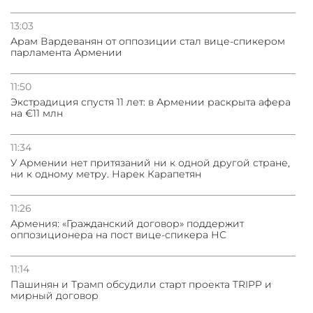
13:03
Арам Вардеванян от оппозиции стал вице-спикером
парламента Армении
11:50
Экстрадиция спустя 11 лет: в Армении раскрыта афера
на €11 млн
11:34
У Армении нет притязаний ни к одной другой стране,
ни к одному метру. Нарек Карапетян
11:26
Армения: «Гражданский договор» поддержит
оппозиционера на пост вице-спикера НС
11:14
Пашинян и Трамп обсудили старт проекта TRIPP и
мирный договор