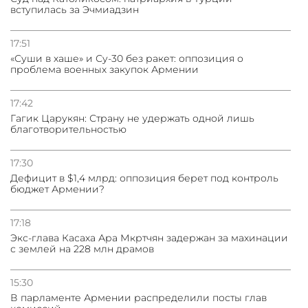
05.08.2026
вступилась за Эчмиадзин
Васильев: НАТО против диалога с ОДКБ, ломиться в
закрытые двери нет смысла
17:51
«Суши в хаше» и Су-30 без ракет: оппозиция о
04.08.2026
проблема военных закупок Армении
СМИ: США требуют от Ирана нейтрализовать ядерное
топливо для возможной сделки
17:42
Гагик Царукян: Страну не удержать одной лишь
благотворительностью
17:30
Дефицит в $1,4 млрд: оппозиция берет под контроль
бюджет Армении?
17:18
Экс-глава Касаха Ара Мкртчян задержан за махинации
с землей на 228 млн драмов
15:30
В парламенте Армении распределили посты глав