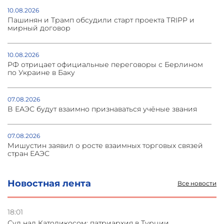
10.08.2026
Пашинян и Трамп обсудили старт проекта TRIPP и
мирный договор
10.08.2026
РФ отрицает официальные переговоры с Берлином
по Украине в Баку
07.08.2026
В ЕАЭС будут взаимно признаваться учёные звания
07.08.2026
Мишустин заявил о росте взаимных торговых связей
стран ЕАЭС
05.08.2026
Новостная лента
Все новости
Турецкие журналисты отправились в оккупированный
Акна
18:01
Суд над Католикосом: патриархия в Турции