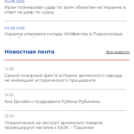
04.08.2026
Иран планировал удар по трем объектам на Украине в
ответ на удар по судну
04.08.2026
Украина атаковала склады Wildberries в Подмосковье
и под Петербургом
Новостная лента
Все новости
03.08.2026
Стратегия безопасности ОДКБ допускает применение
ядерного оружия для защиты союзников
14:18
Самый позорный факт в истории армянского народа,
не имеющий исторического прецедента
03.08.2026
Нассим Талеб отказался выступить с лекцией в
Азербайджане
14:16
Ана Брнабич поздравила Рубена Рубиняна
31.07.2026
Сотрудничество и очереди – детали визита главы
13:50
погрануправления СНБ Армении в Тбилиси
Oграничения на экспорт армянских товаров
провоцируют негатив к ЕАЭС - Пашинян