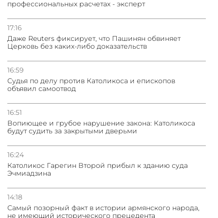
профессиональных расчетах - эксперт
03.08.2026
Нассим Талеб отказался выступить с лекцией в
Азербайджане
17:16
Даже Reuters фиксирует, что Пашинян обвиняет
Церковь без каких-либо доказательств
31.07.2026
Сотрудничество и очереди – детали визита главы
погрануправления СНБ Армении в Тбилиси
16:59
Судья по делу против Католикоса и епископов
объявил самоотвод
16:51
Вопиющее и грубое нарушение закона: Католикоса
будут судить за закрытыми дверьми
16:24
Католикос Гарегин Второй прибыл к зданию суда
Эчмиадзина
14:18
Самый позорный факт в истории армянского народа,
не имеющий исторического прецедента