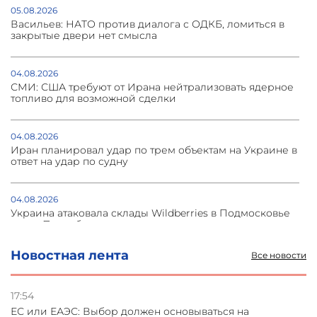
05.08.2026
Васильев: НАТО против диалога с ОДКБ, ломиться в
закрытые двери нет смысла
04.08.2026
СМИ: США требуют от Ирана нейтрализовать ядерное
топливо для возможной сделки
04.08.2026
Иран планировал удар по трем объектам на Украине в
ответ на удар по судну
04.08.2026
Украина атаковала склады Wildberries в Подмосковье
и под Петербургом
Новостная лента
Все новости
03.08.2026
Стратегия безопасности ОДКБ допускает применение
ядерного оружия для защиты союзников
17:54
ЕС или ЕАЭС: Выбор должен основываться на