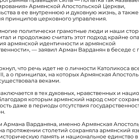
рования» Армянской Апостольской Церкви,
ьства в ее внутреннюю и духовную жизнь, а также
я принципов церковного управления.
и многие политически грамотные люди и наши сто
читал и продолжаю считать этот подход крайне оп
ия армянской идентичности и армянской
венности», — заявил Арман Варданян в беседе с 
кнул, что речь идет не о личности Католикоса вс
II, а о принципах, на которых Армянская Апостол
существовала веками.
заключается в тех духовных, нравственных и наци
 благодаря которым армянский народ смог сохран
ость даже в периоды отсутствия государственнос
н.
м Армана Варданяна, именно Армянская Апостол
на протяжении столетий сохраняла армянский яз
, историческую память и национальное единство в