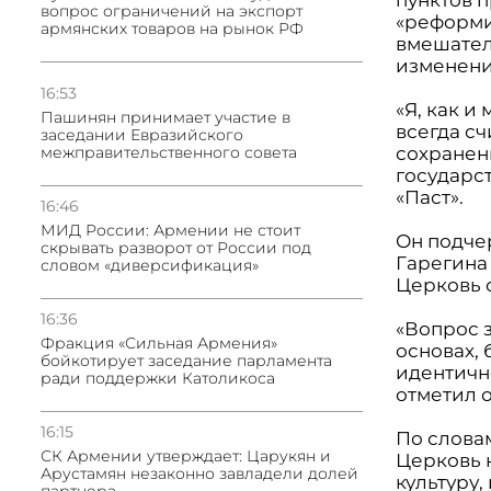
вопрос ограничений на экспорт
«реформи
армянских товаров на рынок РФ
вмешател
изменени
16:53
«Я, как 
Пашинян принимает участие в
всегда с
заседании Евразийского
сохранен
межправительственного совета
государст
«Паст».
16:46
МИД России: Армении не стоит
Он подчер
скрывать разворот от России под
Гарегина 
словом «диверсификация»
Церковь 
16:36
«Вопрос 
Фракция «Сильная Армения»
основах,
бойкотирует заседание парламента
идентичн
ради поддержки Католикоса
отметил о
16:15
По слова
СК Армении утверждает: Царукян и
Церковь 
Арустамян незаконно завладели долей
культуру