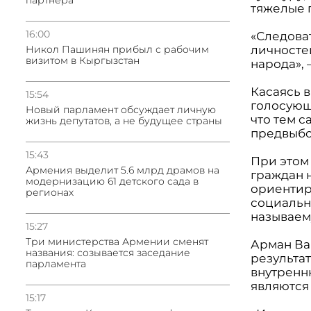
партнера
тяжелые 
16:00
«Следова
личносте
Никол Пашинян прибыл с рабочим
визитом в Кыргызстан
народа»,
Касаясь 
15:54
голосующ
Новый парламент обсуждает личную
что тем 
жизнь депутатов, а не будущее страны
предвыбо
15:43
При этом
Армения выделит 5.6 млрд драмов на
граждан 
модернизацию 61 детского сада в
ориентир
регионах
социальн
называем
15:27
Три министерства Армении сменят
Арман Ва
названия: созывается заседание
результа
парламента
внутренн
являются
15:17