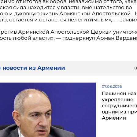
симо от итогов выборов, независимо от того, кака
кая сила находится у власти, вмешательство во
юю и духовную жизнь Армянской Апостольской 
ло, остается и останется нелегитимным», — заявил
против Армянской Апостольской Церкви уничтож
ость любой власти», — подчеркнул Арман Вардан
 новости из Армении
В
07.08.2026
Пашинян наз
укрепление
сотрудничест
одним из пр
Армении