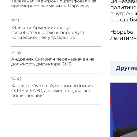
«И незави
Телеканал «Кентрон» оштрафовали за
чрезмерное внимание к Царукяну
политичес
внутренн
всегда бы
15:11
«Эльсети Армении» станут
«Борьба 
госсобственностью и перейдут в
концессионное управление
легитимн
14:59
Андраник Симонян переназначен на
должность директора СНБ
Другие
14:42
Запад требует от Армении выйти из
ОДКБ и ЕАЭС, а взамен предлагает
лишь "пончик"