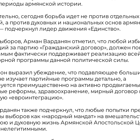
периоды армянской истории.
тельно, сегодня борьба идет не против отдельных
й, а против духовных и национальных основ армя
 — подчеркнул лидер движения «Единство».
выборов, Арман Варданян отметил, что любой изб
ий за партию «Гражданский договор», должен по
самым фактически поддерживает реализацию все
рной программы данной политической силы.
 он выразил убеждение, что подавляющее больш
не изучает партийные программы детально, а
уется преимущественно на активно продвигаемы
ые реформы, здравоохранение, мирный договор 
ую «евроинтеграцию».
рданян также подчеркнул, что любые попытки пр
ты выборов как «народный мандат» на вмешательс
юю и духовную жизнь Армянской Апостольской 
 нелегитимными.