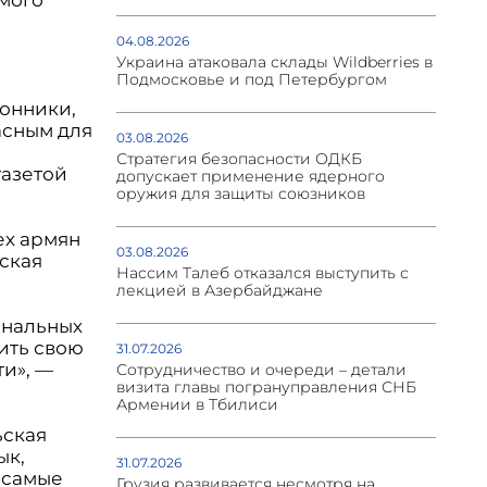
04.08.2026
Украина атаковала склады Wildberries в
Подмосковье и под Петербургом
ронники,
асным для
03.08.2026
Стратегия безопасности ОДКБ
газетой
допускает применение ядерного
оружия для защиты союзников
ех армян
03.08.2026
ьская
Нассим Талеб отказался выступить с
лекцией в Азербайджане
ональных
ить свою
31.07.2026
ти», —
Сотрудничество и очереди – детали
визита главы погрануправления СНБ
Армении в Тбилиси
ьская
ык,
31.07.2026
 самые
Грузия развивается несмотря на