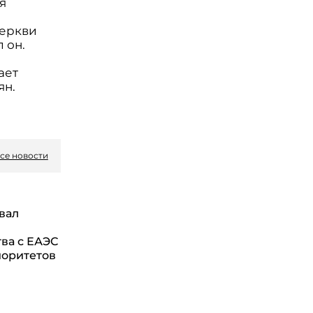
я
Церкви
 он.
ает
ян.
се новости
вал
ва с ЕАЭС
иоритетов