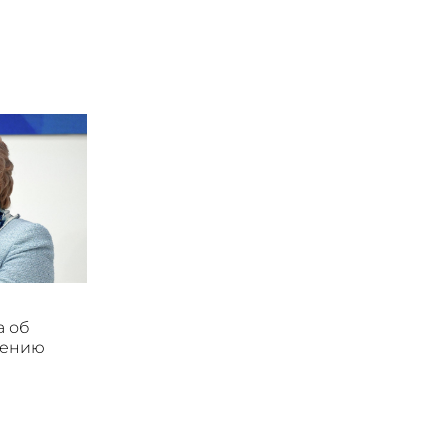
а об
мению