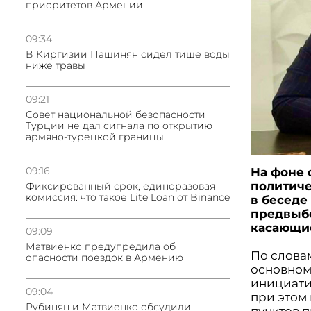
приоритетов Армении
09:34
В Киргизии Пашинян сидел тише воды
ниже травы
09:21
Совет национальной безопасности
Турции не дал сигнала по открытию
армяно-турецкой границы
09:16
На фоне
политиче
Фиксированный срок, единоразовая
комиссия: что такое Lite Loan от Binance
в беседе
предвыб
касающие
09:09
Матвиенко предупредила об
По слова
опасности поездок в Армению
основном
инициати
09:04
при этом
Рубинян и Матвиенко обсудили
пунктов 