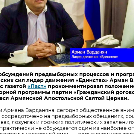
 обсуждений предвыборных процессов и прог
ских сил лидер движения «Единство» Арман 
 с газетой
«Паст»
прокомментировал положени
орной программы партии «Гражданский догово
ся Армянской Апостольской Святой Церкви.
м Армана Варданяна, сегодня общественное вним
 сосредоточено на предвыборных обещаниях, со
вах, лозунгах и громких политических заявлениях
 практически не обсуждается один из наиболее о
программы правящей силы — попытка так называе