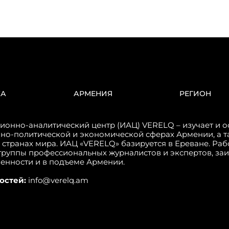
КА
АРМЕНИЯ
РЕГИОН
онно-аналитический центр (ИАЦ) VERELQ – изучает и о
но-политической и экономической сферах Армении, а т
 странах мира. ИАЦ «VERELQ» базируется в Ереване. Ра
группы профессиональных журналистов и экспертов, за
венности и в подъеме Армении.
остей:
info@verelq.am