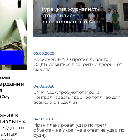
Турецкие журналисты
отправились в
оккупированный Акна
05.08.2026
Васильев: НАТО против диалога с
ОДКБ, ломиться в закрытые двери нет
смысла
рамм
Варданян
04.08.2026
я
СМИ: США требуют от Ирана
р»,
нейтрализовать ядерное топливо для
возможной сделки
ание в
04.08.2026
циальных
Иран планировал удар по трем
. Однако
объектам на Украине в ответ на удар по
пасных
судну
мого