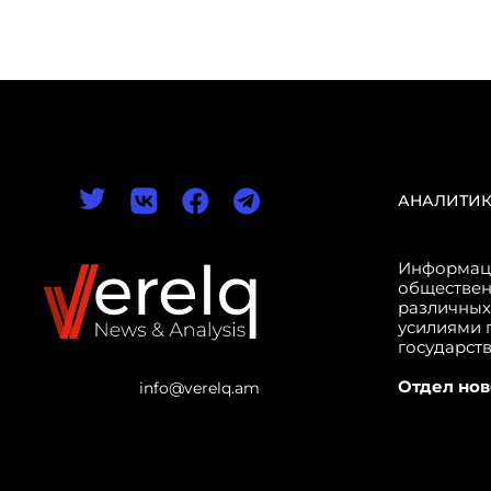
АНАЛИТИ
Информаци
обществен
различных
усилиями 
государст
Отдел нов
info@verelq.am