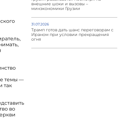
внешние шоки и вызовы –
минэкономики Грузии
нского
31.07.2026
Трамп готов дать шанс переговорам с
Ираном при условии прекращения
иратель,
огня
нимать,
й
инство
е темы —
и так
едставить
тво во
Церкви