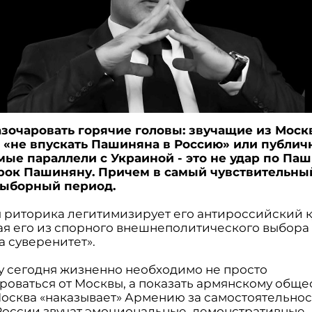
зочаровать горячие головы: звучащие из Мос
«не впускать Пашиняна в Россию» или публич
ые параллели с Украиной - это не удар по Паш
рок Пашиняну. Причем в самый чувствительны
выборный период.
 риторика легитимизирует его антироссийский к
я его из спорного внешнеполитического выбора 
а суверенитет».
 сегодня жизненно необходимо не просто
оваться от Москвы, а показать армянскому общес
осква «наказывает» Армению за самостоятельнос
 России звучат эмоциональные, демонстративные