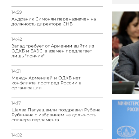
14:59
Андраник Симонян переназначен на
должность директора СНБ
14:42
Запад требует от Армении выйти из
ОДКБ и ЕАЭС, а взамен предлагает
лишь "пончик"
14:31
Между Арменией и ОДКБ нет
конфликта: постпред России в
организации
14:17
Шалва Папуашвили поздравил Рубена
Рубиняна с избранием на должность
спикера парламента
14:02