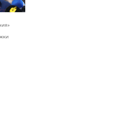
ния»
ржки