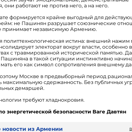
, они работают не против него, а на него.
тате формируется крайне выгодный для действу
рейм: не Пашинян разрушает союзнические отнош
е принимает независимую Армению.
ая политтехнологическая истина: внешний нажим 
нсолидирует электорат вокруг власти, особенно 
твах с травмированной исторической памятью. Да
 Пашиняна в такой ситуации инстинктивно начин
мать его как символ сопротивления внешнему д
оэтому Москве в предвыборный период рациона
ь максимальную сдержанность. Без публичных угр
льных демаршей.
нологии требуют хладнокровия.
по энергетической безопасности Ваге Давтян
 новости из Армении
В