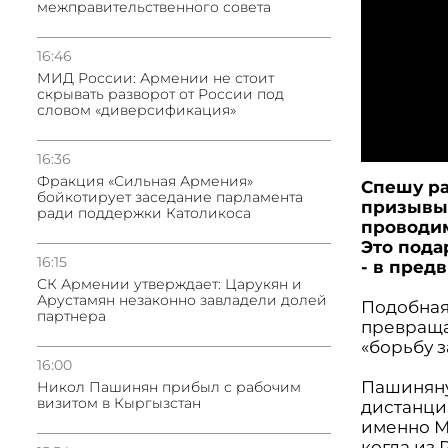
межправительственного совета
16:46
МИД России: Армении не стоит
скрывать разворот от России под
словом «диверсификация»
16:36
Фракция «Сильная Армения»
Спешу ра
бойкотирует заседание парламента
призывы 
ради поддержки Католикоса
проводим
Это пода
16:15
- в пред
СК Армении утверждает: Царукян и
Арустамян незаконно завладели долей
Подобная
партнера
превраща
«борьбу з
16:00
Пашиняну
Никол Пашинян прибыл с рабочим
визитом в Кыргызстан
дистанцир
именно М
когда из