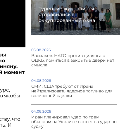
Турецкие журналисты
отправились в
оккупированный Акна
05.08.2026
квы
Васильев: НАТО против диалога с
ОДКБ, ломиться в закрытые двери нет
но
смысла
иняну.
й момент
04.08.2026
СМИ: США требуют от Ирана
урс,
нейтрализовать ядерное топливо для
в якобы
возможной сделки
04.08.2026
Иран планировал удар по трем
тву, что
объектам на Украине в ответ на удар по
ть. И
судну