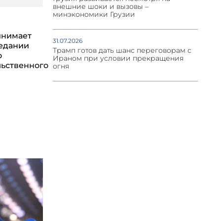
внешние шоки и вызовы –
минэкономики Грузии
инимает
31.07.2026
седании
Трамп готов дать шанс переговорам с
о
Ираном при условии прекращения
ьственного
огня