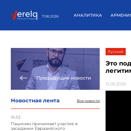
АНАЛИТИКА
АРМЕНИ
7.08.2026
Русский
Это по
легити
Предыдущие новости
15.05.2026
Новостная лента
Все новости
16:53
Пашинян принимает участие в
заседании Евразийского