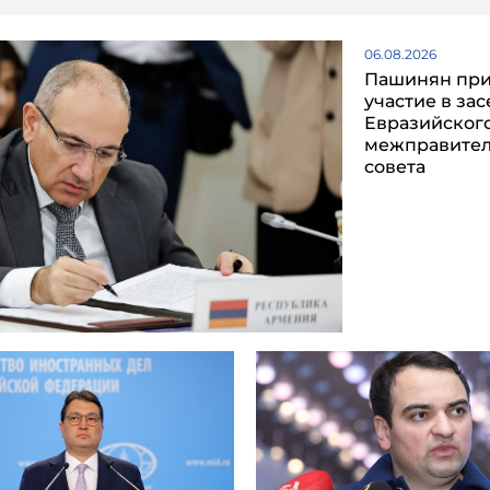
06.08.2026
Пашинян пр
участие в за
Евразийског
межправител
совета