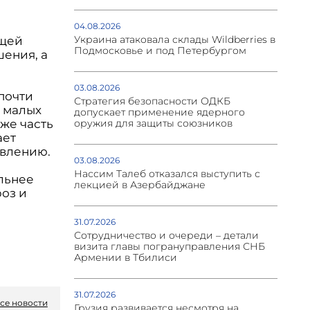
04.08.2026
Украина атаковала склады Wildberries в
ющей
Подмосковье и под Петербургом
ения, а
03.08.2026
почти
Стратегия безопасности ОДКБ
в малых
допускает применение ядерного
оружия для защиты союзников
же часть
ает
авлению.
03.08.2026
Нассим Талеб отказался выступить с
льнее
лекцией в Азербайджане
оз и
31.07.2026
Сотрудничество и очереди – детали
визита главы погрануправления СНБ
Армении в Тбилиси
31.07.2026
се новости
Грузия развивается несмотря на