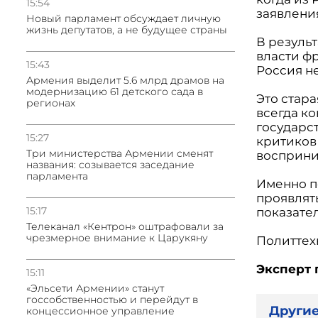
15:54
заявления
Новый парламент обсуждает личную
жизнь депутатов, а не будущее страны
В резуль
власти ф
15:43
Россия н
Армения выделит 5.6 млрд драмов на
модернизацию 61 детского сада в
Это стар
регионах
всегда ко
государс
15:27
критиков
Три министерства Армении сменят
восприни
названия: созывается заседание
парламента
Именно п
проявлят
15:17
показате
Телеканал «Кентрон» оштрафовали за
чрезмерное внимание к Царукяну
Политтех
Эксперт 
15:11
«Эльсети Армении» станут
госсобственностью и перейдут в
Другие
концессионное управление