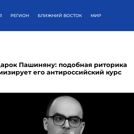
Я
РЕГИОН
БЛИЖНИЙ ВОСТОК
МИР
дарок Пашиняну: подобная риторика
мизирует его антироссийский курс