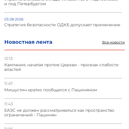
и под Петербургом
03.08.2026
Стратегия безопасности ОДКБ допускает применение
ядерного оружия для защиты союзников
Новостная лента
Все новости
03.08.2026
Нассим Талеб отказался выступить с лекцией в
Азербайджане
12:13
Кампания, начатая против Церкви - признак слабости
властей
31.07.2026
Сотрудничество и очереди – детали визита главы
погрануправления СНБ Армении в Тбилиси
11:47
Мишустин кратко пообщался с Пашиняном
31.07.2026
Грузия развивается несмотря на внешние шоки и
11:43
вызовы – минэкономики Грузии
ЕАЭС не должен рассматриваться как пространство
ограничений - Пашинян