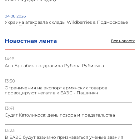
04.08.2026
Украина атаковала склады Wildberries в Подмосковье
и под Петербургом
Новостная лента
Все новости
03.08.2026
Стратегия безопасности ОДКБ допускает применение
ядерного оружия для защиты союзников
14:16
Ана Брнабич поздравила Рубена Рубиняна
03.08.2026
Нассим Талеб отказался выступить с лекцией в
13:50
Азербайджане
Oграничения на экспорт армянских товаров
провоцируют негатив к ЕАЭС - Пашинян
31.07.2026
Сотрудничество и очереди – детали визита главы
13:41
погрануправления СНБ Армении в Тбилиси
Судят Католикоса: день позора и предательства
13:23
В ЕАЭС будут взаимно признаваться учёные звания