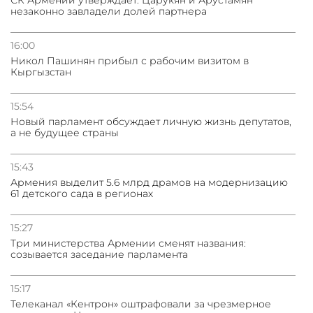
СК Армении утверждает: Царукян и Арустамян
незаконно завладели долей партнера
16:00
Никол Пашинян прибыл с рабочим визитом в
Кыргызстан
15:54
Новый парламент обсуждает личную жизнь депутатов,
а не будущее страны
15:43
Армения выделит 5.6 млрд драмов на модернизацию
61 детского сада в регионах
15:27
Три министерства Армении сменят названия:
созывается заседание парламента
15:17
Телеканал «Кентрон» оштрафовали за чрезмерное