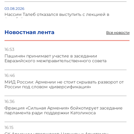
03.08.2026
Нассим Талеб отказался выступить с лекцией в
Азербайджане
Новостная лента
Все новости
31.07.2026
Сотрудничество и очереди – детали визита главы
погрануправления СНБ Армении в Тбилиси
16:53
Пашинян принимает участие в заседании
Евразийского межправительственного совета
31.07.2026
Грузия развивается несмотря на внешние шоки и
вызовы – минэкономики Грузии
16:46
МИД России: Армении не стоит скрывать разворот от
России под словом «диверсификация»
31.07.2026
Трамп готов дать шанс переговорам с Ираном при
условии прекращения огня
16:36
Фракция «Сильная Армения» бойкотирует заседание
парламента ради поддержки Католикоса
16:15