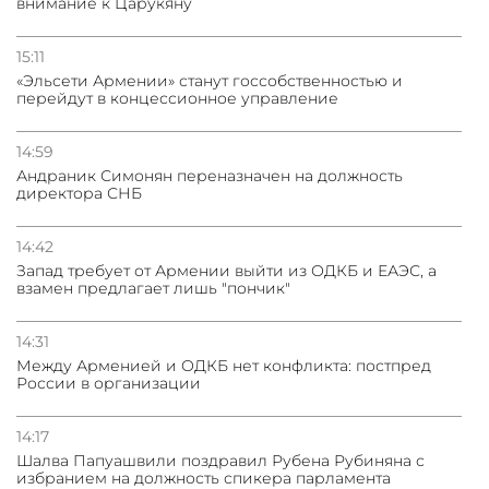
внимание к Царукяну
15:11
«Эльсети Армении» станут госсобственностью и
перейдут в концессионное управление
14:59
Андраник Симонян переназначен на должность
директора СНБ
14:42
Запад требует от Армении выйти из ОДКБ и ЕАЭС, а
взамен предлагает лишь "пончик"
14:31
Между Арменией и ОДКБ нет конфликта: постпред
России в организации
14:17
Шалва Папуашвили поздравил Рубена Рубиняна с
избранием на должность спикера парламента