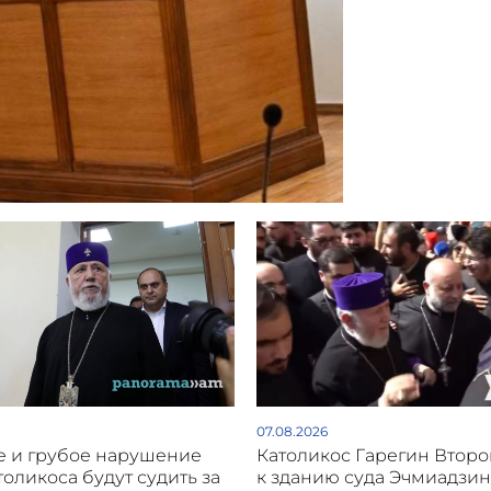
07.08.2026
 и грубое нарушение
Католикос Гарегин Втор
толикоса будут судить за
к зданию суда Эчмиадзин