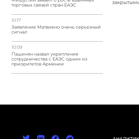
Мишустин заявил о росте взаимных
закрытым
торговых связей стран ЕАЭС
10:17
Заявление Матвиено очень серьезный
сигнал
10:09
Пашинян назвал укрепление
сотрудничества с ЕАЭС одним из
приоритетов Армении
АНАЛИТИ