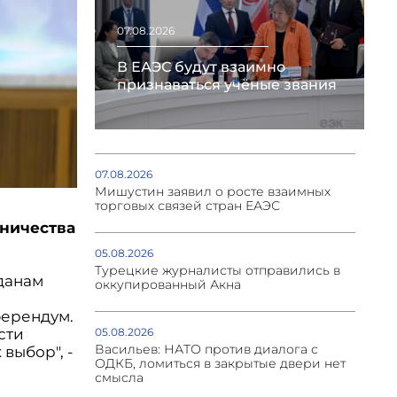
07.08.2026
В ЕАЭС будут взаимно
признаваться учёные звания
07.08.2026
Мишустин заявил о росте взаимных
торговых связей стран ЕАЭС
ничества
05.08.2026
Турецкие журналисты отправились в
данам
оккупированный Акна
ферендум.
сти
05.08.2026
Васильев: НАТО против диалога с
выбор", -
ОДКБ, ломиться в закрытые двери нет
смысла