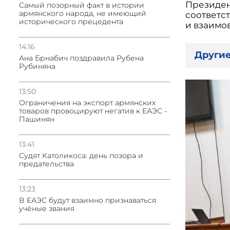
Президент
Самый позорный факт в истории
армянского народа, не имеющий
соответс
исторического прецедента
и взаимо
14:16
Другие
Ана Брнабич поздравила Рубена
Рубиняна
13:50
Oграничения на экспорт армянских
товаров провоцируют негатив к ЕАЭС -
Пашинян
13:41
Судят Католикоса: день позора и
предательства
13:23
В ЕАЭС будут взаимно признаваться
учёные звания