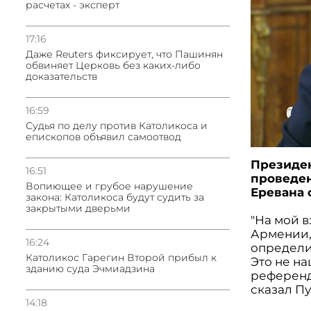
расчетах - эксперт
17:16
Даже Reuters фиксирует, что Пашинян
обвиняет Церковь без каких-либо
доказательств
16:59
Судья по делу против Католикоса и
епископов объявил самоотвод
Президен
16:51
проведен
Вопиющее и грубое нарушение
Еревана 
закона: Католикоса будут судить за
закрытыми дверьми
"На мой 
Армении,
16:24
определи
Католикос Гарегин Второй прибыл к
Это не на
зданию суда Эчмиадзина
референду
сказал П
14:18