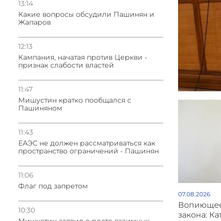
13:14
Какие вопросы обсудили Пашинян и
Жапаров
12:13
Кампания, начатая против Церкви -
признак слабости властей
11:47
Мишустин кратко пообщался с
Пашиняном
11:43
ЕАЭС не должен рассматриваться как
пространство ограничений - Пашинян
11:06
Флаг под запретом
07.08.2026
Вопиющее
10:30
закона: Ка