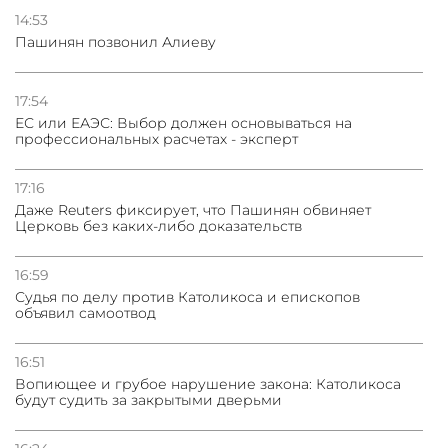
ядерного оружия для защиты союзников
14:53
Пашинян позвонил Алиеву
03.08.2026
Нассим Талеб отказался выступить с лекцией в
Азербайджане
17:54
ЕС или ЕАЭС: Выбор должен основываться на
профессиональных расчетах - эксперт
31.07.2026
Сотрудничество и очереди – детали визита главы
погрануправления СНБ Армении в Тбилиси
17:16
Даже Reuters фиксирует, что Пашинян обвиняет
Церковь без каких-либо доказательств
16:59
Судья по делу против Католикоса и епископов
объявил самоотвод
16:51
Вопиющее и грубое нарушение закона: Католикоса
будут судить за закрытыми дверьми