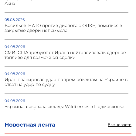
Акна
05.08.2026
Васильев: НАТО против диалога с ОДКБ, ломиться в
закрытые двери нет смысла
04.08.2026
СМИ: США требуют от Ирана нейтрализовать ядерное
топливо для возможной сделки
04.08.2026
Иран планировал удар по трем объектам на Украине в
ответ на удар по судну
04.08.2026
Украина атаковала склады Wildberries в Подмосковье
и под Петербургом
Новостная лента
Все новости
03.08.2026
Стратегия безопасности ОДКБ допускает применение