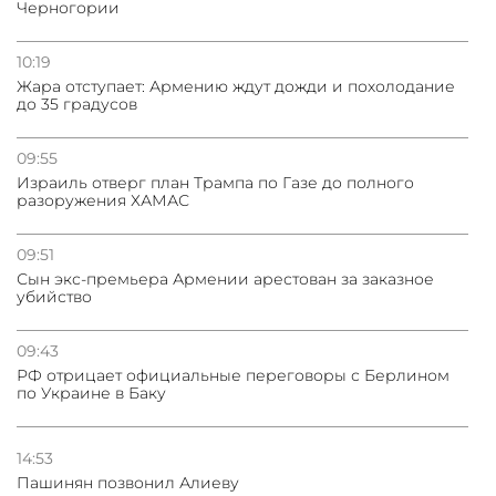
Черногории
Стратегия безопасности ОДКБ допускает применение
ядерного оружия для защиты союзников
10:19
Жара отступает: Армению ждут дожди и похолодание
03.08.2026
до 35 градусов
Нассим Талеб отказался выступить с лекцией в
Азербайджане
09:55
Израиль отверг план Трампа по Газе до полного
разоружения ХАМАС
09:51
Сын экс-премьера Армении арестован за заказное
убийство
09:43
РФ отрицает официальные переговоры с Берлином
по Украине в Баку
14:53
Пашинян позвонил Алиеву