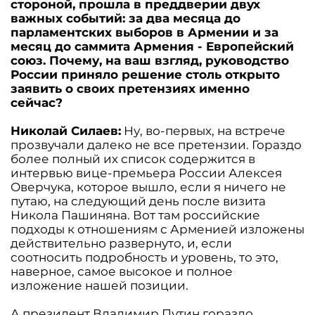
стороной, прошла в преддверии двух
важных событий: за два месяца до
парламентских выборов в Армении и за
месяц до саммита Армения - Европейский
союз. Почему, на ваш взгляд, руководство
России приняло решение столь открыто
заявить о своих претензиях именно
сейчас?
Николай Силаев:
Ну, во-первых, на встрече
прозвучали далеко не все претензии. Гораздо
более полный их список содержится в
интервью вице-премьера России Алексея
Оверчука, которое вышло, если я ничего не
путаю, на следующий день после визита
Никола Пашиняна. Вот там российские
подходы к отношениям с Арменией изложены
действительно развернуто, и, если
соотносить подробность и уровень, то это,
наверное, самое высокое и полное
изложение нашей позиции.
А президент Владимир Путин гораздо