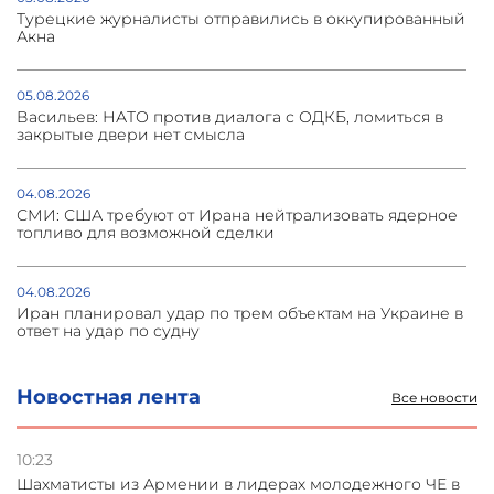
Турецкие журналисты отправились в оккупированный
Акна
05.08.2026
Васильев: НАТО против диалога с ОДКБ, ломиться в
закрытые двери нет смысла
04.08.2026
СМИ: США требуют от Ирана нейтрализовать ядерное
топливо для возможной сделки
04.08.2026
Иран планировал удар по трем объектам на Украине в
ответ на удар по судну
04.08.2026
Новостная лента
Все новости
Украина атаковала склады Wildberries в Подмосковье
и под Петербургом
10:23
Шахматисты из Армении в лидерах молодежного ЧЕ в
03.08.2026