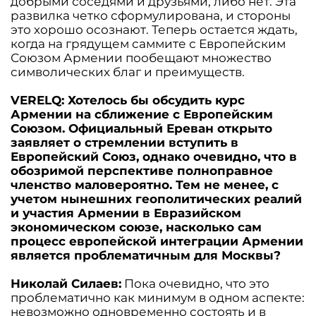
добрыми соседями и друзьями, либо нет. Эта
развилка четко сформулирована, и стороны
это хорошо осознают. Теперь остается ждать,
когда на грядущем саммите с Европейским
Союзом Армении пообещают множество
символических благ и преимуществ.
VERELQ: Хотелось бы обсудить курс
Армении на сближение с Европейским
Союзом. Официальный Ереван открыто
заявляет о стремлении вступить в
Европейский Союз, однако очевидно, что в
обозримой перспективе полноправное
членство маловероятно. Тем не менее, с
учетом нынешних геополитических реалий
и участия Армении в Евразийском
экономическом союзе, насколько сам
процесс европейской интеграции Армении
является проблематичным для Москвы?
Николай Силаев:
Пока очевидно, что это
проблематично как минимум в одном аспекте:
невозможно одновременно состоять и в