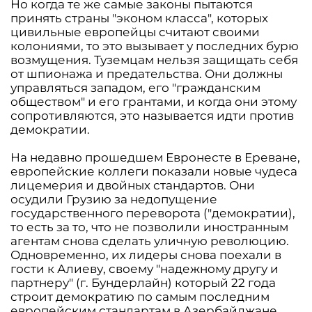
Но когда те же самые законы пытаются
принять страны "эконом класса", которых
цивильные европейцы считают своими
колониями, то это вызывает у последних бурю
возмущения. Туземцам нельзя защищать себя
от шпионажа и предательства. Они должны
управляться западом, его "гражданским
обществом" и его грантами, и когда они этому
сопротивляются, это называется идти против
демократии.
На недавно прошедшем Евронесте в Ереване,
европейские коллеги показали новые чудеса
лицемерия и двойных стандартов. Они
осудили Грузию за недопущение
государственного переворота ("демократии),
то есть за то, что не позволили иностранным
агентам снова сделать уличную революцию.
Одновременно, их лидеры снова поехали в
гости к Алиеву, своему "надежному другу и
партнеру" (г. Бундерлайн) который 22 года
строит демократию по самым последним
европейским стандартам в Азербайджане,