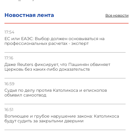
и под Петербургом
Новостная лента
Все новости
03.08.2026
Стратегия безопасности ОДКБ допускает применение
ядерного оружия для защиты союзников
17:54
ЕС или ЕАЭС: Выбор должен основываться на
профессиональных расчетах - эксперт
03.08.2026
Нассим Талеб отказался выступить с лекцией в
Азербайджане
17:16
Даже Reuters фиксирует, что Пашинян обвиняет
Церковь без каких-либо доказательств
31.07.2026
Сотрудничество и очереди – детали визита главы
погрануправления СНБ Армении в Тбилиси
16:59
Судья по делу против Католикоса и епископов
объявил самоотвод
16:51
Вопиющее и грубое нарушение закона: Католикоса
будут судить за закрытыми дверьми