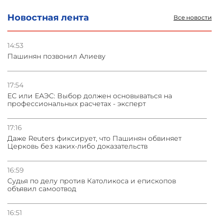
Новостная лента
Все новости
03.08.2026
Стратегия безопасности ОДКБ допускает применение
ядерного оружия для защиты союзников
14:53
Пашинян позвонил Алиеву
03.08.2026
Нассим Талеб отказался выступить с лекцией в
Азербайджане
17:54
ЕС или ЕАЭС: Выбор должен основываться на
профессиональных расчетах - эксперт
31.07.2026
Сотрудничество и очереди – детали визита главы
погрануправления СНБ Армении в Тбилиси
17:16
Даже Reuters фиксирует, что Пашинян обвиняет
Церковь без каких-либо доказательств
16:59
Судья по делу против Католикоса и епископов
объявил самоотвод
16:51