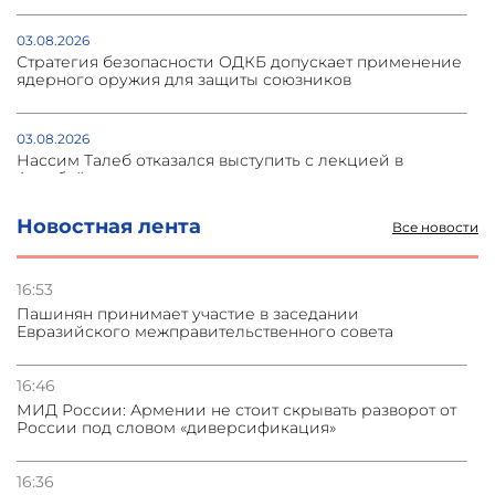
03.08.2026
Стратегия безопасности ОДКБ допускает применение
ядерного оружия для защиты союзников
03.08.2026
Нассим Талеб отказался выступить с лекцией в
Азербайджане
Новостная лента
Все новости
31.07.2026
Сотрудничество и очереди – детали визита главы
погрануправления СНБ Армении в Тбилиси
16:53
Пашинян принимает участие в заседании
Евразийского межправительственного совета
31.07.2026
Грузия развивается несмотря на внешние шоки и
вызовы – минэкономики Грузии
16:46
МИД России: Армении не стоит скрывать разворот от
России под словом «диверсификация»
31.07.2026
Трамп готов дать шанс переговорам с Ираном при
условии прекращения огня
16:36