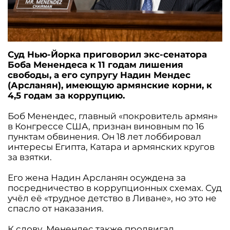
Суд Нью-Йорка приговорил экс-сенатора
Боба Менендеса к 11 годам лишения
свободы, а его супругу Надин Мендес
(Арсланян), имеющую армянские корни, к
4,5 годам за коррупцию.
Боб Менендес, главный «покровитель армян»
в Конгрессе США, признан виновным по 16
пунктам обвинения. Он 18 лет лоббировал
интересы Египта, Катара и армянских кругов
за взятки.
Его жена Надин Арсланян осуждена за
посредничество в коррупционных схемах. Суд
учёл её «трудное детство в Ливане», но это не
спасло от наказания.
К слову, Менендес также продвигал