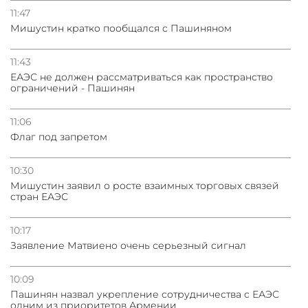
погрануправления СНБ Армении в Тбилиси
11:47
Мишустин кратко пообщался с Пашиняном
31.07.2026
Грузия развивается несмотря на внешние шоки и
11:43
вызовы – минэкономики Грузии
ЕАЭС не должен рассматриваться как пространство
ограничений - Пашинян
11:06
Флаг под запретом
10:30
Мишустин заявил о росте взаимных торговых связей
стран ЕАЭС
10:17
Заявление Матвиено очень серьезный сигнал
10:09
Пашинян назвал укрепление сотрудничества с ЕАЭС
одним из приоритетов Армении