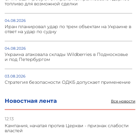
топливо для возможной сделки
04.08.2026
Иран планировал удар по трем объектам на Украине в
ответ на удар по судну
04.08.2026
Украина атаковала склады Wildberries в Подмосковье
и под Петербургом
03.08.2026
Стратегия безопасности ОДКБ допускает применение
ядерного оружия для защиты союзников
Новостная лента
Все новости
03.08.2026
Нассим Талеб отказался выступить с лекцией в
Азербайджане
12:13
Кампания, начатая против Церкви - признак слабости
властей
31.07.2026
Сотрудничество и очереди – детали визита главы