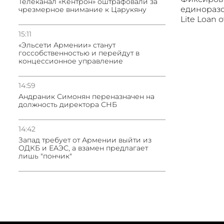
Телеканал «Кентрон» оштрафовали за
единоразо
чрезмерное внимание к Царукяну
Lite Loan 
15:11
«Эльсети Армении» станут
госсобственностью и перейдут в
концессионное управление
14:59
Андраник Симонян переназначен на
должность директора СНБ
14:42
Запад требует от Армении выйти из
ОДКБ и ЕАЭС, а взамен предлагает
лишь "пончик"