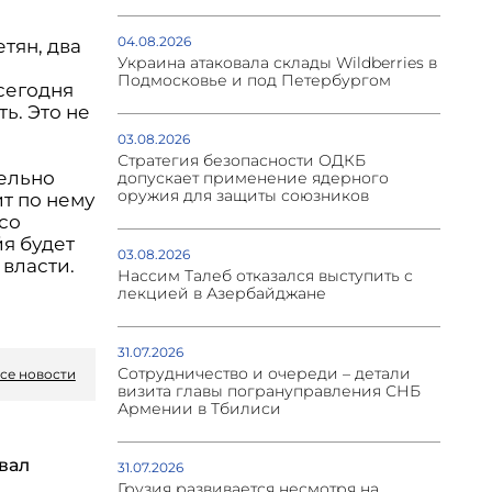
04.08.2026
тян, два
Украина атаковала склады Wildberries в
Подмосковье и под Петербургом
сегодня
ь. Это не
03.08.2026
Стратегия безопасности ОДКБ
ельно
допускает применение ядерного
оружия для защиты союзников
т по нему
со
йя будет
03.08.2026
 власти.
Нассим Талеб отказался выступить с
лекцией в Азербайджане
31.07.2026
Сотрудничество и очереди – детали
се новости
визита главы погрануправления СНБ
Армении в Тбилиси
вал
31.07.2026
Грузия развивается несмотря на