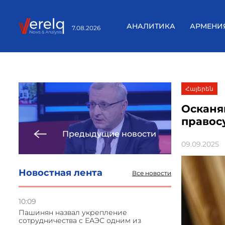
АНАЛИТИКА
АРМЕНИ
7.08.2026
Հայերեն
Осканя
правосу
Предыдущие новости
09.09.2025
Новостная лента
Все новости
10:09
Пашинян назвал укрепление
сотрудничества с ЕАЭС одним из