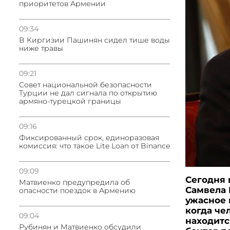
приоритетов Армении
09:34
В Киргизии Пашинян сидел тише воды
ниже травы
09:21
Совет национальной безопасности
Турции не дал сигнала по открытию
армяно-турецкой границы
09:16
Фиксированный срок, единоразовая
комиссия: что такое Lite Loan от Binance
09:09
Сегодня 
Матвиенко предупредила об
Самвела 
опасности поездок в Армению
ужасное 
когда че
09:04
находитс
Рубинян и Матвиенко обсудили