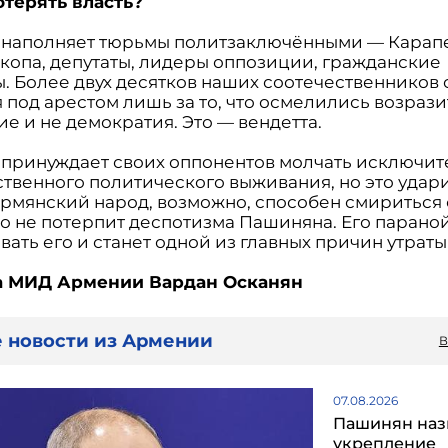
отерять власть?
наполняет тюрьмы политзаключёнными — Карапе
копа, депутаты, лидеры оппозиции, гражданские
ы. Более двух десятков наших соотечественников 
 под арестом лишь за то, что осмелились возразит
е и не демократия. Это — вендетта.
принуждает своих оппонентов молчать исключит
ственного политического выживания, но это удари
Армянский народ, возможно, способен смириться 
но не потерпит деспотизма Пашиняна. Его парано
ать его и станет одной из главных причин утраты
а МИД Армении Вардан Осканян
 новости из Армении
В
07.08.2026
Пашинян наз
укрепление