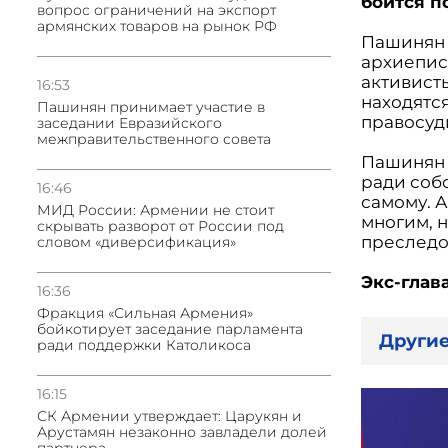
боится п
вопрос ограничений на экспорт
армянских товаров на рынок РФ
Пашинян 
архиепис
активист
16:53
находятся
Пашинян принимает участие в
правосуди
заседании Евразийского
межправительственного совета
Пашинян 
ради соб
16:46
самому. 
МИД России: Армении не стоит
многим, 
скрывать разворот от России под
преследов
словом «диверсификация»
Экс-глав
16:36
Фракция «Сильная Армения»
бойкотирует заседание парламента
Другие
ради поддержки Католикоса
16:15
СК Армении утверждает: Царукян и
Арустамян незаконно завладели долей