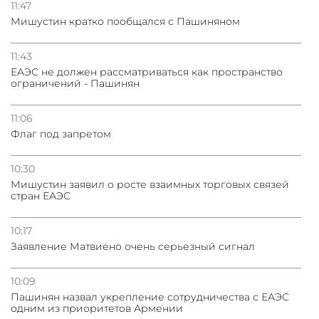
11:47
Мишустин кратко пообщался с Пашиняном
31.07.2026
Сотрудничество и очереди – детали визита главы
11:43
погрануправления СНБ Армении в Тбилиси
ЕАЭС не должен рассматриваться как пространство
ограничений - Пашинян
31.07.2026
Грузия развивается несмотря на внешние шоки и
11:06
вызовы – минэкономики Грузии
Флаг под запретом
10:30
Мишустин заявил о росте взаимных торговых связей
стран ЕАЭС
10:17
Заявление Матвиено очень серьезный сигнал
10:09
Пашинян назвал укрепление сотрудничества с ЕАЭС
одним из приоритетов Армении