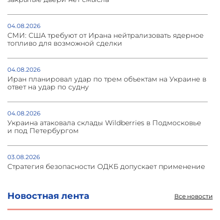
04.08.2026
СМИ: США требуют от Ирана нейтрализовать ядерное
топливо для возможной сделки
04.08.2026
Иран планировал удар по трем объектам на Украине в
ответ на удар по судну
04.08.2026
Украина атаковала склады Wildberries в Подмосковье
и под Петербургом
03.08.2026
Стратегия безопасности ОДКБ допускает применение
ядерного оружия для защиты союзников
Новостная лента
Все новости
03.08.2026
Нассим Талеб отказался выступить с лекцией в
Азербайджане